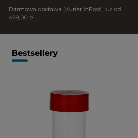
Darmowa dostawa (Kurier InPost) już od
499,00 zł.
Bestsellery