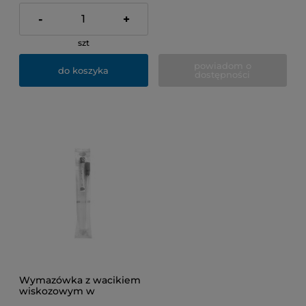
-
+
szt
powiadom o
do koszyka
dostępności
Wymazówka z wacikiem
wiskozowym w
probówce z podłożem