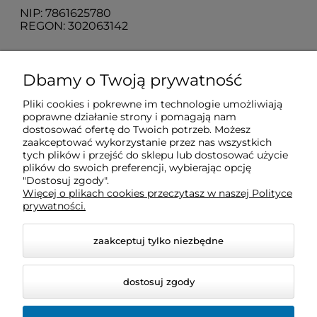
NIP: 7861625780
REGON: 302063142
O nas
Dbamy o Twoją prywatność
Pliki cookies i pokrewne im technologie umożliwiają
Obsługa klienta
poprawne działanie strony i pomagają nam
dostosować ofertę do Twoich potrzeb. Możesz
zaakceptować wykorzystanie przez nas wszystkich
Pomoc
tych plików i przejść do sklepu lub dostosować użycie
plików do swoich preferencji, wybierając opcję
"Dostosuj zgody".
Więcej o plikach cookies przeczytasz w naszej Polityce
Moje konto
prywatności.
zaakceptuj tylko niezbędne
dostosuj zgody