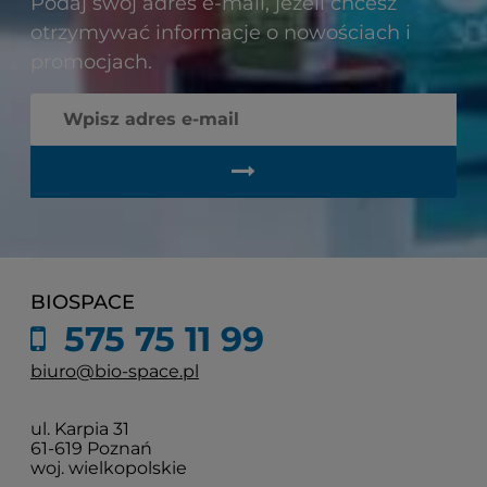
Podaj swój adres e-mail, jeżeli chcesz
otrzymywać informacje o nowościach i
promocjach.
BIOSPACE
575 75 11 99
biuro@bio-space.pl
ul. Karpia 31
61-619 Poznań
woj. wielkopolskie