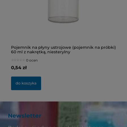
Pojemnik na płyny ustrojowe (pojemnik na próbki)
Bu
60 ml z nakrętką, niesterylny
ni
0 ocen
0,54 zł
2,
do koszyka
Newsletter