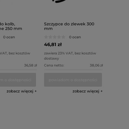
o kolb,
Szczypce do zlewek 300
one 250 mm
mm
0 ocen
0 ocen
46,81 zł
 VAT, bez kosztów
zawiera 23% VAT, bez kosztów
dostawy
36,58 zł
Cena netto:
38,06 zł
m o dostępności
powiadom o dostępności
zobacz więcej
zobacz więcej