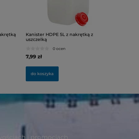
akrętką
Kanister HDPE 5L z nakrętką z
Butelka 
uszczelką
0 ocen
7,99 zł
1,32 zł
do koszyka
do kosz
wościach i promocjach.