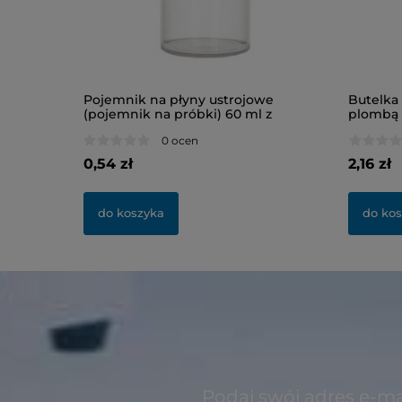
b 8 ml
Pojemnik na płyny ustrojowe
Butelka
(pojemnik na próbki) 60 ml z
plombą 
nakrętką, niesterylny
0 ocen
0,54 zł
2,16 zł
do koszyka
do ko
Podaj swój adres e-ma