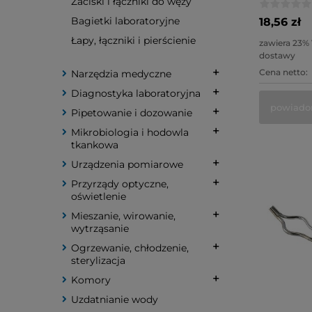
Zaciski i łączniki do węży
Bagietki laboratoryjne
18,56 zł
Łapy, łączniki i pierścienie
zawiera 23%
dostawy
Cena netto:
Narzędzia medyczne
Diagnostyka laboratoryjna
powiado
Pipetowanie i dozowanie
Mikrobiologia i hodowla
tkankowa
Urządzenia pomiarowe
Przyrządy optyczne,
oświetlenie
Mieszanie, wirowanie,
wytrząsanie
Ogrzewanie, chłodzenie,
sterylizacja
Komory
Uzdatnianie wody