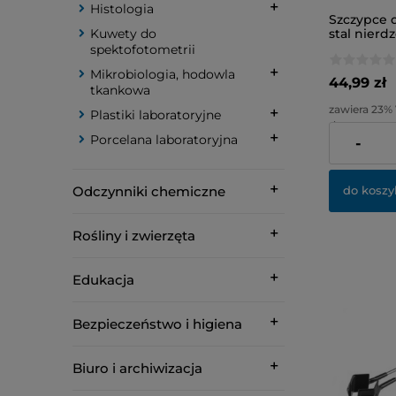
Histologia
Szczypce 
Kuwety do
stal nier
spektofotometrii
Mikrobiologia, hodowla
44,99 zł
tkankowa
zawiera 23%
Plastiki laboratoryjne
dostawy
Porcelana laboratoryjna
-
Cena netto:
Odczynniki chemiczne
do koszy
Rośliny i zwierzęta
Edukacja
Bezpieczeństwo i higiena
Biuro i archiwizacja