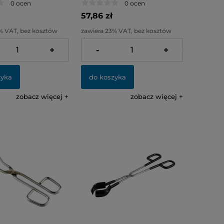
0 ocen
0 ocen
57,86 zł
% VAT, bez kosztów
zawiera 23% VAT, bez kosztów
dostawy
+
-
+
:
40,18 zł
Cena netto:
47,04 zł
zyka
do koszyka
zobacz więcej
zobacz więcej