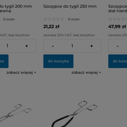
do tygli 200 mm
Szczypce do tygli 250 mm
Szczypce
dzewna
stal nie
0 ocen
0 ocen
21,22 zł
47,99 zł
 VAT, bez kosztów
zawiera 23% VAT, bez kosztów
zawiera 23
dostawy
dostawy
+
-
+
-
36,58 zł
Cena netto:
17,25 zł
Cena netto
ka
do koszyka
do kos
zobacz więcej
zobacz więcej