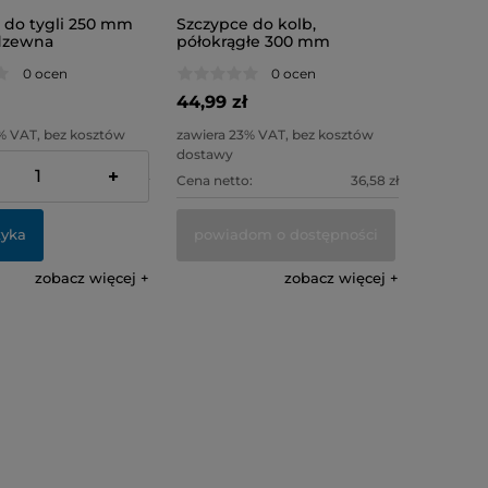
 do tygli 250 mm
Szczypce do kolb,
rdzewna
półokrągłe 300 mm
0 ocen
0 ocen
44,99 zł
% VAT, bez kosztów
zawiera 23% VAT, bez kosztów
dostawy
+
:
39,02 zł
Cena netto:
36,58 zł
zyka
powiadom o dostępności
zobacz więcej
zobacz więcej