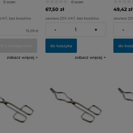
0 ocen
0 ocen
67,50 zł
49,42 zł
 VAT, bez kosztów
zawiera 23% VAT, bez kosztów
zawiera 23
dostawy
dostawy
-
+
-
15,09 zł
Cena netto:
54,88 zł
Cena netto
m o dostępności
do koszyka
do kos
zobacz więcej
zobacz więcej