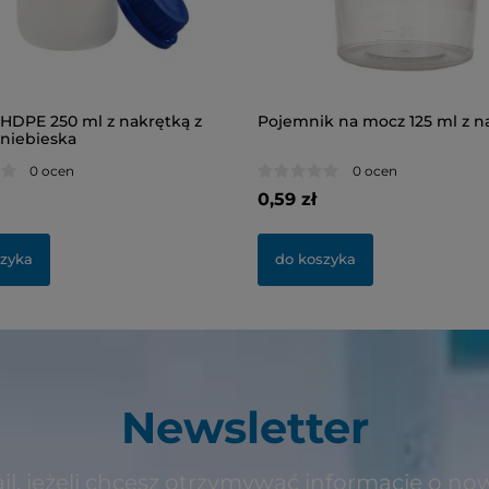
 HDPE 250 ml z nakrętką z
Pojemnik na mocz 125 ml z n
niebieska
0 ocen
0 ocen
0,59 zł
szyka
do koszyka
Newsletter
il, jeżeli chcesz otrzymywać informacje o no