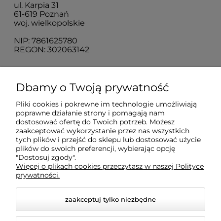
ul. Karpia 31
61-619 Poznań
woj. wielkopolskie
NIP: 7861625780
REGON: 302063142
O nas
Dbamy o Twoją prywatność
Pliki cookies i pokrewne im technologie umożliwiają
Obsługa klienta
poprawne działanie strony i pomagają nam
dostosować ofertę do Twoich potrzeb. Możesz
zaakceptować wykorzystanie przez nas wszystkich
Pomoc
tych plików i przejść do sklepu lub dostosować użycie
plików do swoich preferencji, wybierając opcję
"Dostosuj zgody".
Więcej o plikach cookies przeczytasz w naszej Polityce
Moje konto
prywatności.
zaakceptuj tylko niezbędne