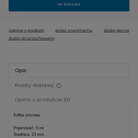
do koszyka
zapytaj o produkt
poleć znajomemu
dodaj opinię
dodaj do przechowalni
Opis
Koszty dostawy
Cena nie zawiera ewentualnych kosztów płatności
Opinie o produkcie (0)
Kolba sercowa
Pojemność: 5 ml
Średnica: 23 mm