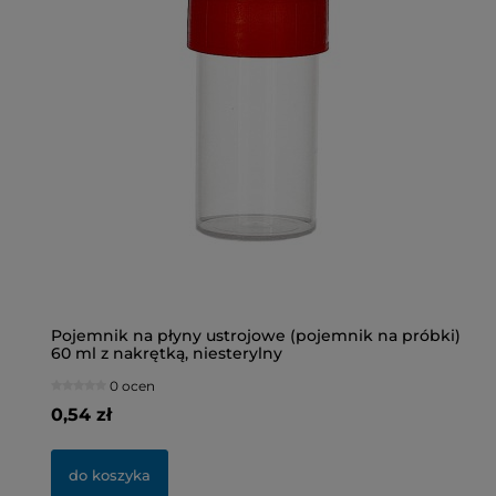
Pojemnik na płyny ustrojowe (pojemnik na próbki)
Bu
60 ml z nakrętką, niesterylny
ni
0 ocen
0,54 zł
2,
do koszyka