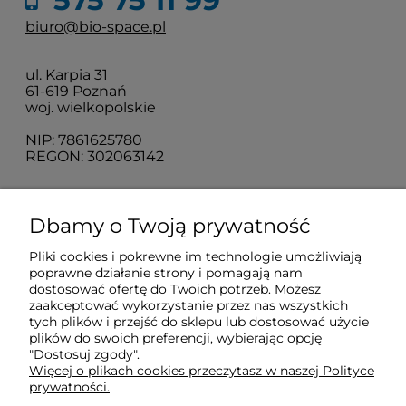
biuro@bio-space.pl
ul. Karpia 31
61-619 Poznań
woj. wielkopolskie
NIP: 7861625780
REGON: 302063142
O nas
Dbamy o Twoją prywatność
Pliki cookies i pokrewne im technologie umożliwiają
Obsługa klienta
poprawne działanie strony i pomagają nam
dostosować ofertę do Twoich potrzeb. Możesz
zaakceptować wykorzystanie przez nas wszystkich
Pomoc
tych plików i przejść do sklepu lub dostosować użycie
plików do swoich preferencji, wybierając opcję
"Dostosuj zgody".
Więcej o plikach cookies przeczytasz w naszej Polityce
Moje konto
prywatności.