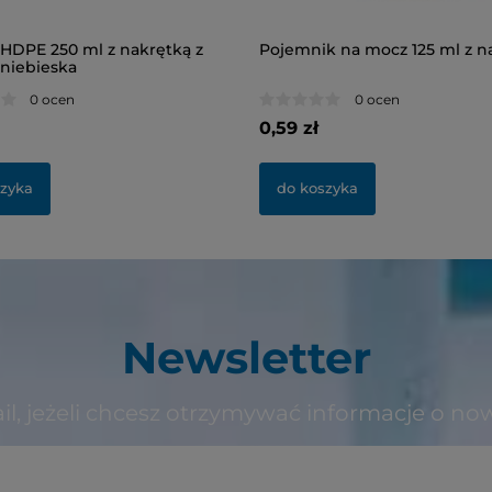
 HDPE 250 ml z nakrętką z
Pojemnik na mocz 125 ml z n
niebieska
0 ocen
0 ocen
0,59 zł
szyka
do koszyka
Newsletter
il, jeżeli chcesz otrzymywać informacje o no