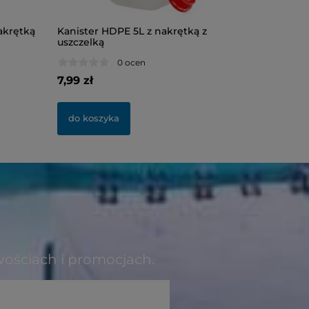
akrętką
Kanister HDPE 5L z nakrętką z
Butelka 
uszczelką
0 ocen
7,99 zł
1,32 zł
do koszyka
do kosz
wościach i promocjach.