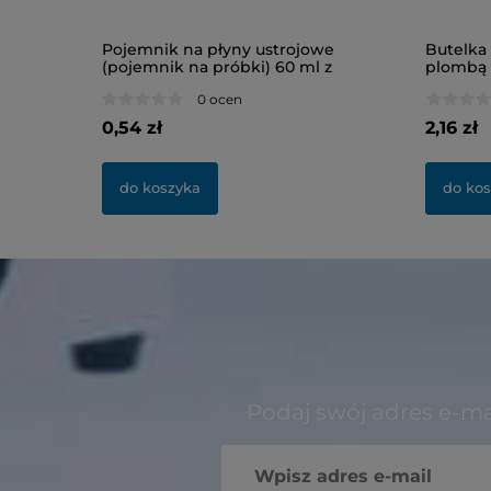
b 8 ml
Pojemnik na płyny ustrojowe
Butelka
(pojemnik na próbki) 60 ml z
plombą 
nakrętką, niesterylny
0 ocen
0,54 zł
2,16 zł
do koszyka
do ko
Podaj swój adres e-ma