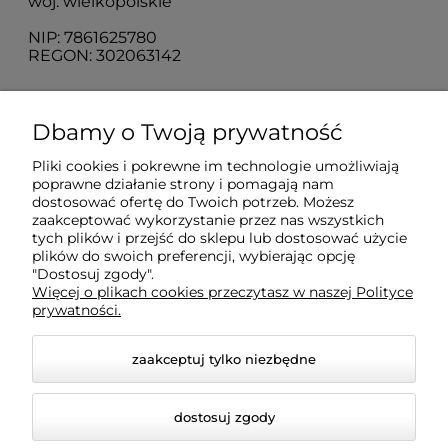
woj. wielkopolskie
NIP: 7861625780
REGON: 302063142
O nas
Dbamy o Twoją prywatność
Pliki cookies i pokrewne im technologie umożliwiają
Obsługa klienta
poprawne działanie strony i pomagają nam
dostosować ofertę do Twoich potrzeb. Możesz
zaakceptować wykorzystanie przez nas wszystkich
Pomoc
tych plików i przejść do sklepu lub dostosować użycie
plików do swoich preferencji, wybierając opcję
"Dostosuj zgody".
Więcej o plikach cookies przeczytasz w naszej Polityce
Moje konto
prywatności.
zaakceptuj tylko niezbędne
dostosuj zgody