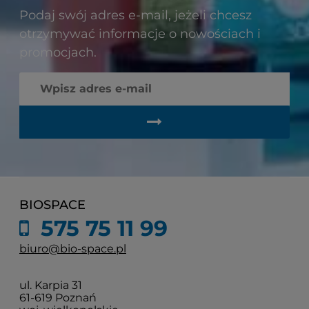
Podaj swój adres e-mail, jeżeli chcesz
otrzymywać informacje o nowościach i
promocjach.
BIOSPACE
575 75 11 99
biuro@bio-space.pl
ul. Karpia 31
61-619 Poznań