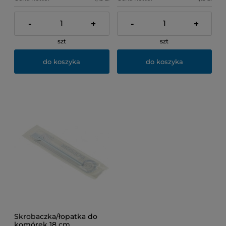
-
+
-
+
szt
szt
do koszyka
do koszyka
Skrobaczka/łopatka do
komórek 18 cm