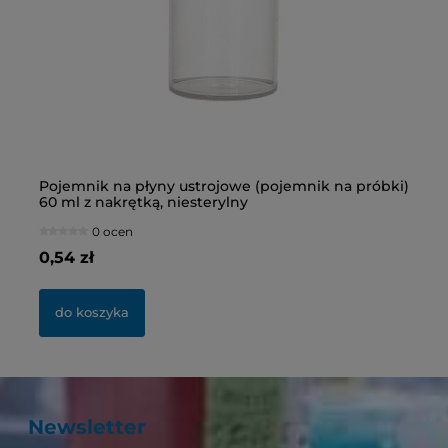
Pojemnik na płyny ustrojowe (pojemnik na próbki)
Bu
60 ml z nakrętką, niesterylny
ni
0 ocen
0,54 zł
2,
do koszyka
Newsletter