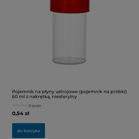
Pojemnik na płyny ustrojowe (pojemnik na próbki)
Bu
60 ml z nakrętką, niesterylny
ni
0 ocen
0,54 zł
2,
do koszyka