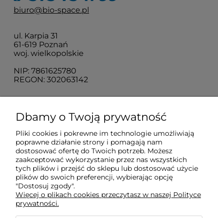
biuro@bio-space.pl
ul. Karpia 31
61-619 Poznań
woj. wielkopolskie
NIP: 7861625780
REGON: 302063142
O nas
Dbamy o Twoją prywatność
Pliki cookies i pokrewne im technologie umożliwiają
Obsługa klienta
poprawne działanie strony i pomagają nam
dostosować ofertę do Twoich potrzeb. Możesz
zaakceptować wykorzystanie przez nas wszystkich
tych plików i przejść do sklepu lub dostosować użycie
Pomoc
plików do swoich preferencji, wybierając opcję
"Dostosuj zgody".
Więcej o plikach cookies przeczytasz w naszej Polityce
Moje konto
prywatności.