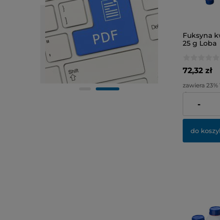
Fuksyna kw
25 g Loba
72,32 zł
zawiera 23%
dostawy
-
Cena netto:
do koszy