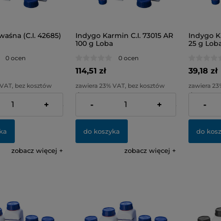
aśna (C.I. 42685)
Indygo Karmin C.I. 73015 AR
Indygo Ka
100 g Loba
25 g Lob
0 ocen
0 ocen
114,51 zł
39,18 zł
 VAT, bez kosztów
zawiera 23% VAT, bez kosztów
zawiera 23
dostawy
dostawy
+
-
+
-
58,80 zł
Cena netto:
93,10 zł
Cena netto
ka
do koszyka
do kos
zobacz więcej
zobacz więcej