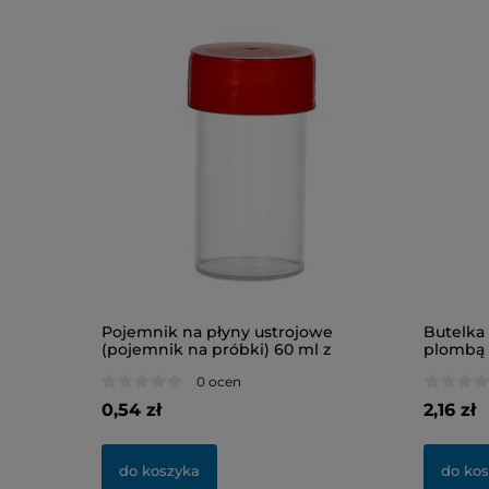
b 8 ml
Pojemnik na płyny ustrojowe
Butelka
(pojemnik na próbki) 60 ml z
plombą 
nakrętką, niesterylny
0 ocen
0,54 zł
2,16 zł
do koszyka
do ko