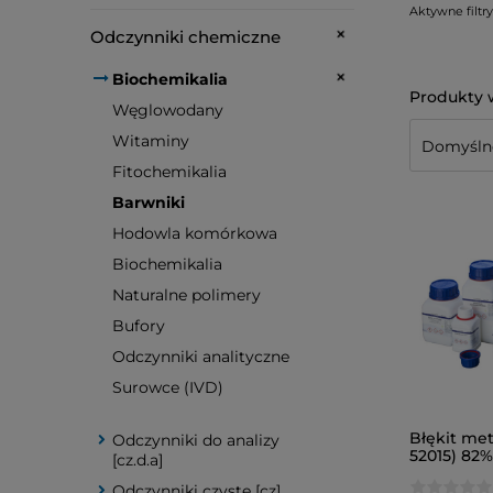
Aktywne filtry
Odczynniki chemiczne
Biochemikalia
Węglowodany
Witaminy
Fitochemikalia
Barwniki
Hodowla komórkowa
Biochemikalia
Naturalne polimery
Bufory
Odczynniki analityczne
Surowce (IVD)
Błękit met
Odczynniki do analizy
52015) 82%
[cz.d.a]
Odczynniki czyste [cz]