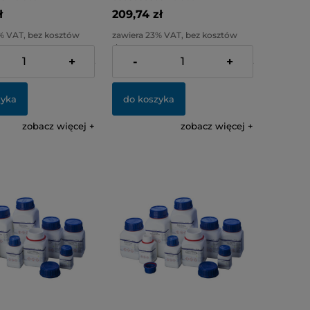
ł
209,74 zł
% VAT, bez kosztów
zawiera 23% VAT, bez kosztów
dostawy
+
-
+
:
137,20 zł
Cena netto:
170,52 zł
zyka
do koszyka
zobacz więcej
zobacz więcej