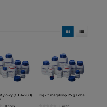
tylowy (C.I. 42780)
Błękit metylowy 25 g Loba
a
0 ocen
0 ocen