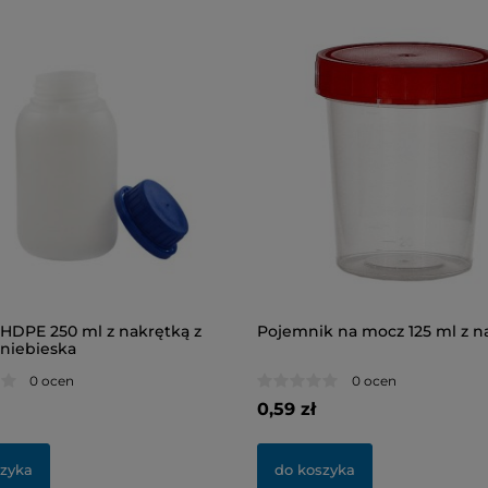
 HDPE 250 ml z nakrętką z
Pojemnik na mocz 125 ml z n
niebieska
0 ocen
0 ocen
0,59 zł
szyka
do koszyka