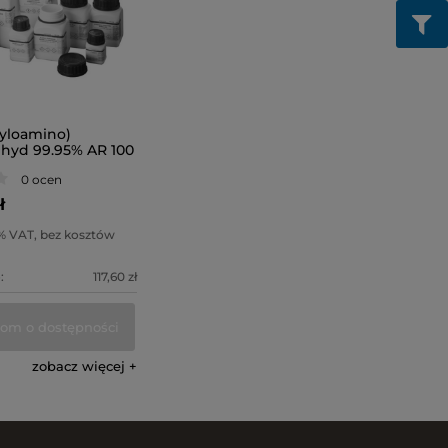
yloamino)
hyd 99.95% AR 100
0 ocen
ł
% VAT, bez kosztów
:
117,60 zł
om o dostępności
zobacz więcej