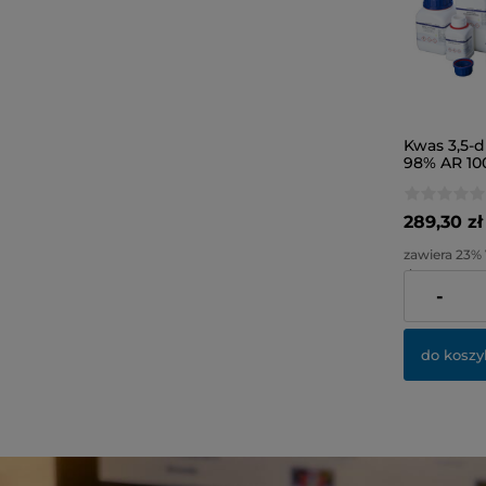
Kwas 3,5-d
98% AR 10
289,30 zł
zawiera 23%
dostawy
-
Cena netto:
do koszy