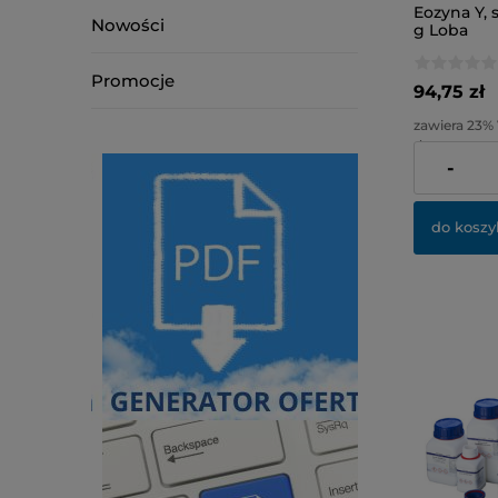
Eozyna Y, 
Nowości
g Loba
Promocje
94,75 zł
zawiera 23%
dostawy
-
Cena netto:
do koszy