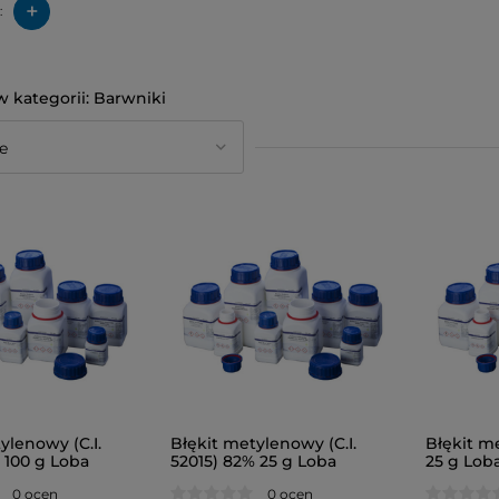
+
:
Barwniki
ylenowy (C.I.
Błękit metylenowy (C.I.
Błękit me
 100 g Loba
52015) 82% 25 g Loba
25 g Lob
0 ocen
0 ocen