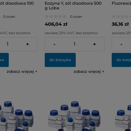
sól disodowa 100
Eozyna Y, sól disodowa 500
Fluoresc
g Loba
0 ocen
0 ocen
406,04 zł
36,16 zł
 VAT, bez kosztów
zawiera 23% VAT, bez kosztów
zawiera 23
dostawy
dostawy
+
-
+
-
77,03 zł
Cena netto:
330,11 zł
Cena netto
ka
do koszyka
do kos
zobacz więcej
zobacz więcej