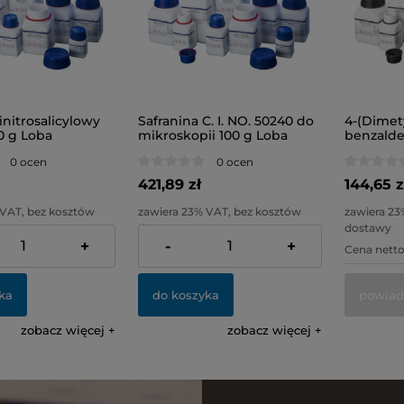
initrosalicylowy
Safranina C. I. NO. 50240 do
4-(Dimet
0 g Loba
mikroskopii 100 g Loba
benzalde
g Loba
0 ocen
0 ocen
421,89 zł
144,65 z
 VAT, bez kosztów
zawiera 23% VAT, bez kosztów
zawiera 23
dostawy
dostawy
+
-
+
235,20 zł
Cena netto:
343,00 zł
Cena netto
ka
do koszyka
powiad
zobacz więcej
zobacz więcej