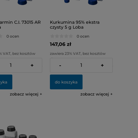
rmin C.I. 73015 AR
Kurkumina 95% ekstra
a
czysty 5 g Loba
0 ocen
0 ocen
147,06 zł
% VAT, bez kosztów
zawiera 23% VAT, bez kosztów
dostawy
+
-
+
:
31,85 zł
Cena netto:
119,56 zł
zyka
do koszyka
zobacz więcej
zobacz więcej