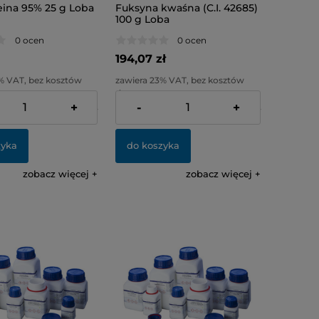
eina 95% 25 g Loba
Fuksyna kwaśna (C.I. 42685)
100 g Loba
0 ocen
0 ocen
194,07 zł
% VAT, bez kosztów
zawiera 23% VAT, bez kosztów
dostawy
+
-
+
:
29,40 zł
Cena netto:
157,78 zł
zyka
do koszyka
zobacz więcej
zobacz więcej