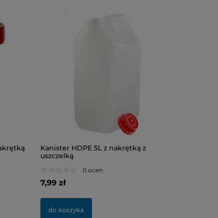
akrętką
Kanister HDPE 5L z nakrętką z
Butelka 
uszczelką
0 ocen
7,99 zł
1,32 zł
do koszyka
do kosz