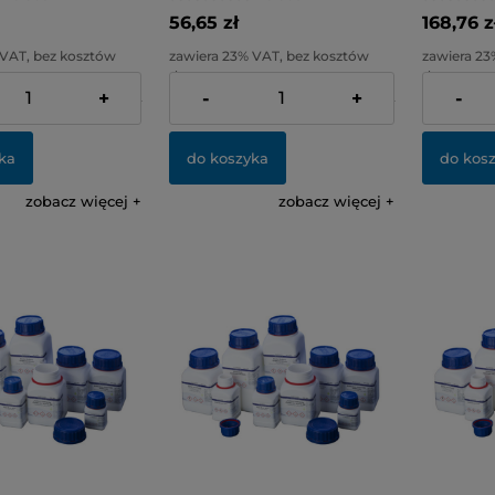
56,65 zł
168,76 z
 VAT, bez kosztów
zawiera 23% VAT, bez kosztów
zawiera 23
dostawy
dostawy
+
-
+
-
117,11 zł
Cena netto:
46,06 zł
Cena netto
ka
do koszyka
do kos
zobacz więcej
zobacz więcej