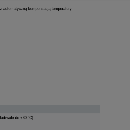
a ewentualnych
 z automatyczną kompensacją temperatury.
i
tkotrwałe do +80 °C)