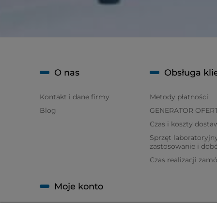
O nas
Obsługa kli
Kontakt i dane firmy
Metody płatności
Blog
GENERATOR OFER
Czas i koszty dosta
Sprzęt laboratoryjny
zastosowanie i dob
Czas realizacji zam
Moje konto
Twoje zamówienia