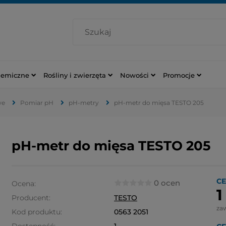
hemiczne
Rośliny i zwierzęta
Nowości
Promocje
we
Pomiar pH
pH-metry
pH-metr do mięsa TESTO 205
pH-metr do mięsa TESTO 205
CE
0 ocen
Ocena:
1
Producent:
TESTO
za
Kod produktu:
0563 2051