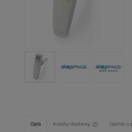
Opis
Koszty dostawy
Opinie o 