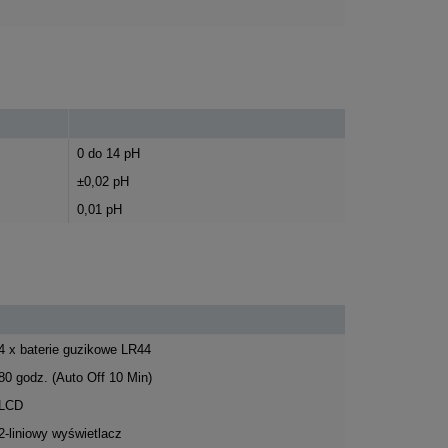
0 do 14 pH
±0,02 pH
0,01 pH
4 x baterie guzikowe LR44
80 godz. (Auto Off 10 Min)
LCD
2-liniowy wyświetlacz