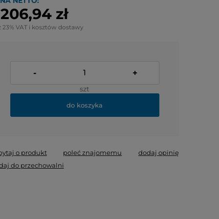
NA NETTO:
 206,94 zł
z 23% VAT i kosztów dostawy
-
+
szt
do koszyka
pytaj o produkt
poleć znajomemu
dodaj opinię
daj do przechowalni