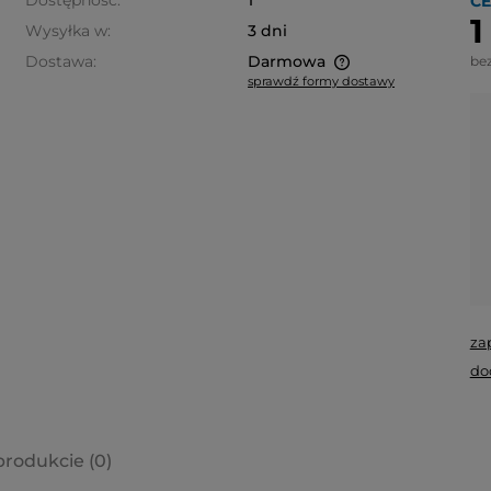
Dostępność:
1
CE
1
Wysyłka w:
3 dni
Dostawa:
Darmowa
be
sprawdź formy dostawy
Cena nie zawiera ewentualnych
kosztów płatności
za
do
produkcie (0)