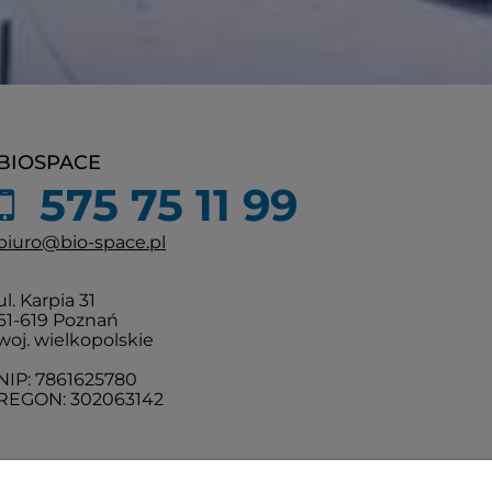
BIOSPACE
575 75 11 99
biuro@bio-space.pl
ul. Karpia 31
61-619 Poznań
woj. wielkopolskie
NIP: 7861625780
REGON: 302063142