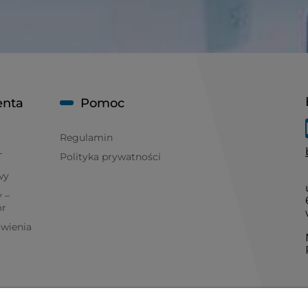
enta
Pomoc
Regulamin
T
Polityka prywatności
wy
 –
ór
ówienia