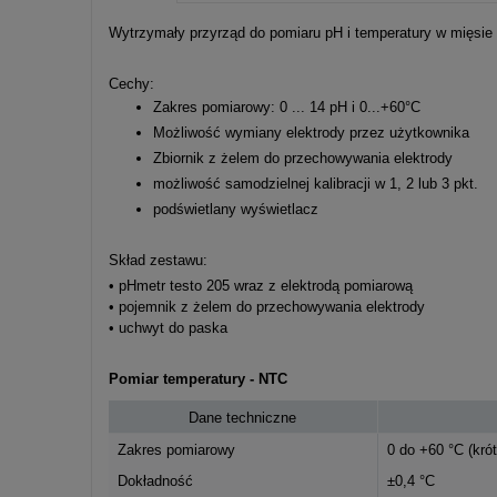
Cena nie zawier
Wytrzymały przyrząd do pomiaru pH i temperatury w mięsie
kosztów płatnośc
Cechy:
Zakres pomiarowy: 0 ... 14 pH i 0...+60°C
Możliwość wymiany elektrody przez użytkownika
Zbiornik z żelem do przechowywania elektrody
możliwość samodzielnej kalibracji w 1, 2 lub 3 pkt.
podświetlany wyświetlacz
Skład zestawu:
• pHmetr testo 205 wraz z elektrodą pomiarową
• pojemnik z żelem do przechowywania elektrody
• uchwyt do paska
Pomiar temperatury - NTC
Dane techniczne
Zakres pomiarowy
0 do +60 °C (kró
Dokładność
±0,4 °C