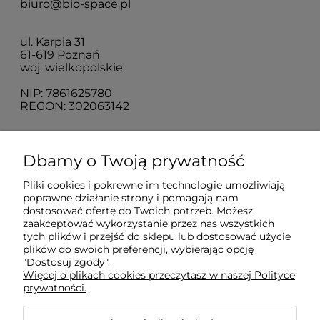
biuro@bio-space.pl
ul. Karpia 31
61-619 Poznań
woj. wielkopolskie
NIP: 7861625780
REGON: 302063142
O nas
Dbamy o Twoją prywatność
Pliki cookies i pokrewne im technologie umożliwiają
Obsługa klienta
poprawne działanie strony i pomagają nam
dostosować ofertę do Twoich potrzeb. Możesz
zaakceptować wykorzystanie przez nas wszystkich
tych plików i przejść do sklepu lub dostosować użycie
Pomoc
plików do swoich preferencji, wybierając opcję
"Dostosuj zgody".
Więcej o plikach cookies przeczytasz w naszej Polityce
Moje konto
prywatności.