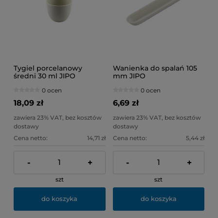
Tygiel porcelanowy
Wanienka do spalań 105
średni 30 ml JIPO
mm JIPO
0 ocen
0 ocen
18,09 zł
6,69 zł
zawiera 23% VAT, bez kosztów
zawiera 23% VAT, bez kosztów
dostawy
dostawy
Cena netto:
14,71 zł
Cena netto:
5,44 zł
-
+
-
+
szt
szt
do koszyka
do koszyka