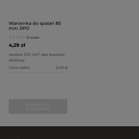
Wanienka do spalań 85
mm JIPO
0 ocen
4,29 zł
zawiera 23% VAT, bez kosztów
dostawy
Cena netto:
3,49 zł
powiadom o
dostępności