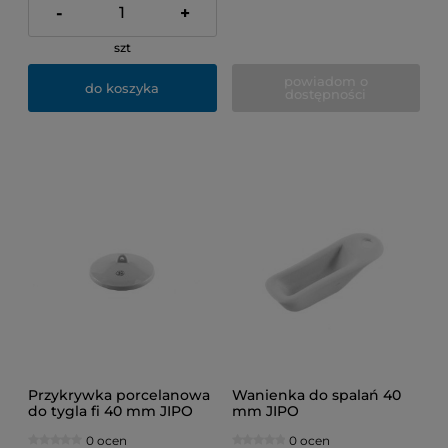
-
+
szt
powiadom o
do koszyka
dostępności
Przykrywka porcelanowa
Wanienka do spalań 40
do tygla fi 40 mm JIPO
mm JIPO
0 ocen
0 ocen