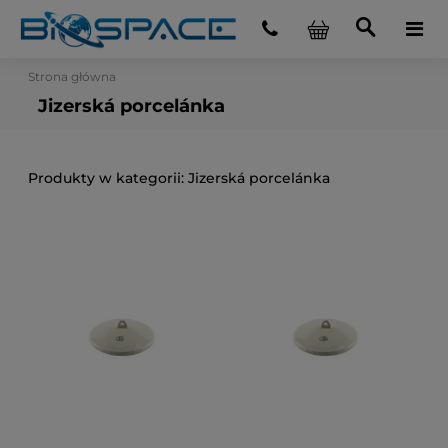
Strona główna
Jizerská porcelánka
Jizerská porcelánka