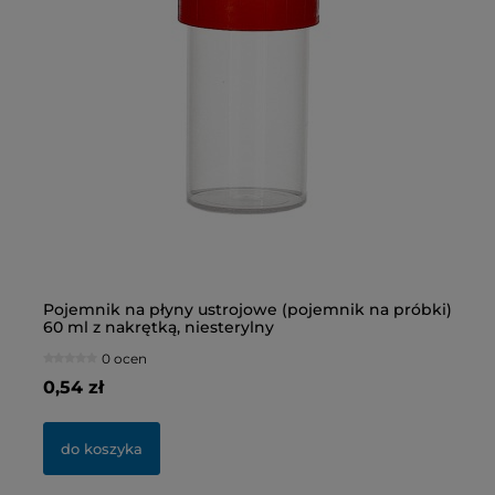
Pojemnik na płyny ustrojowe (pojemnik na próbki)
Bu
60 ml z nakrętką, niesterylny
ni
0 ocen
0,54 zł
2,
do koszyka