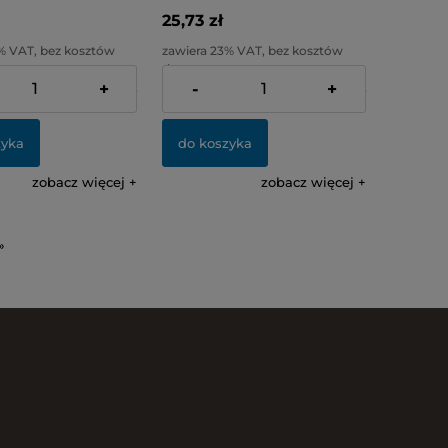
25,73 zł
% VAT, bez kosztów
zawiera 23% VAT, bez kosztów
dostawy
+
-
+
:
62,72 zł
Cena netto:
20,92 zł
zyka
do koszyka
zobacz więcej
zobacz więcej
»