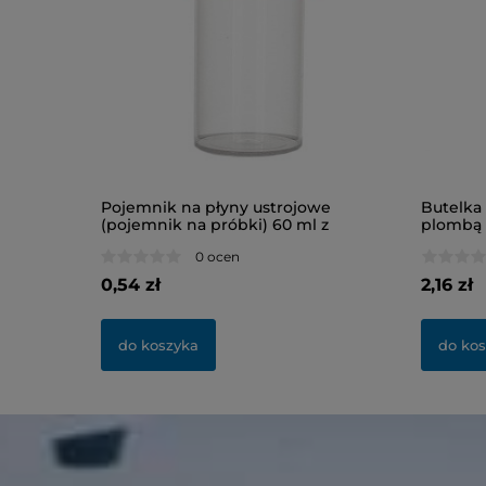
b 8 ml
Pojemnik na płyny ustrojowe
Butelka
(pojemnik na próbki) 60 ml z
plombą 
nakrętką, niesterylny
0 ocen
0,54 zł
2,16 zł
do koszyka
do ko