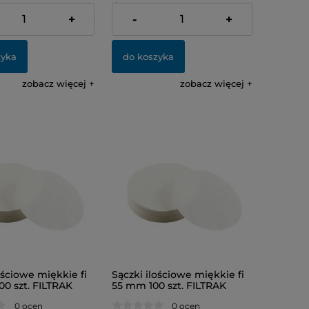
dostawy
+
-
+
:
62,72 zł
Cena netto:
104,76 zł
zyka
do koszyka
zobacz więcej
zobacz więcej
ościowe miękkie fi
Sączki ilościowe miękkie fi
00 szt. FILTRAK
55 mm 100 szt. FILTRAK
0 ocen
0 ocen