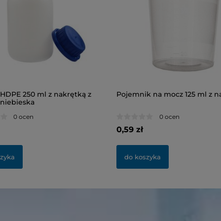
 HDPE 250 ml z nakrętką z
Pojemnik na mocz 125 ml z n
niebieska
0 ocen
0 ocen
0,59 zł
szyka
do koszyka