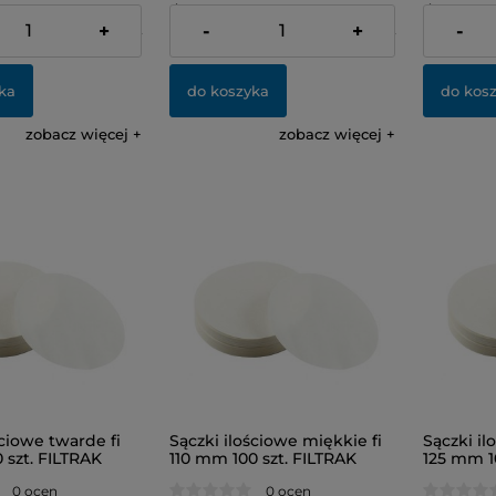
dostawy
dostawy
+
-
+
-
20,92 zł
Cena netto:
45,08 zł
Cena netto
ka
do koszyka
do kos
zobacz więcej
zobacz więcej
ściowe twarde fi
Sączki ilościowe miękkie fi
Sączki il
 szt. FILTRAK
110 mm 100 szt. FILTRAK
125 mm 1
0 ocen
0 ocen