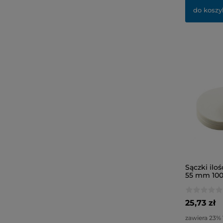
do koszy
Sączki ilo
55 mm 100 
25,73 zł
zawiera 23%