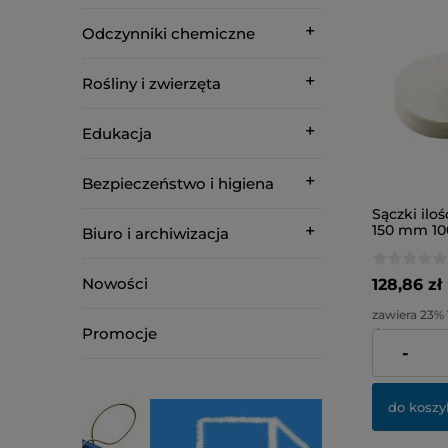
Odczynniki chemiczne
Rośliny i zwierzęta
Edukacja
Bezpieczeństwo i higiena
Sączki ilo
150 mm 100
Biuro i archiwizacja
Nowości
128,86 zł
zawiera 23%
Promocje
dostawy
-
Cena netto:
do koszy