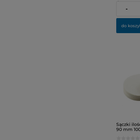
dostawy
-
Cena netto:
do koszy
Sączki ilo
90 mm 100