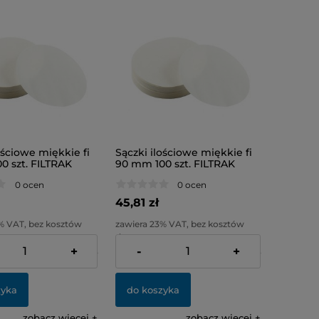
ościowe miękkie fi
Sączki ilościowe miękkie fi
0 szt. FILTRAK
90 mm 100 szt. FILTRAK
0 ocen
0 ocen
45,81 zł
% VAT, bez kosztów
zawiera 23% VAT, bez kosztów
dostawy
+
-
+
:
24,41 zł
Cena netto:
37,24 zł
zyka
do koszyka
zobacz więcej
zobacz więcej