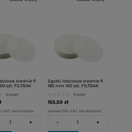
ościowe średnie fi
Sączki ilościowe średnie fi
00 szt. FILTRAK
185 mm 100 szt. FILTRAK
0 ocen
0 ocen
ł
155,50 zł
% VAT, bez kosztów
zawiera 23% VAT, bez kosztów
dostawy
+
-
+
:
104,76 zł
Cena netto:
126,42 zł