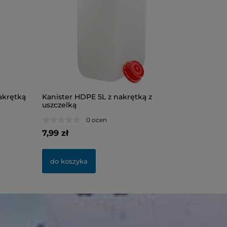
akrętką
Kanister HDPE 5L z nakrętką z
Butelka 
uszczelką
0 ocen
7,99 zł
1,32 zł
do koszyka
do kosz