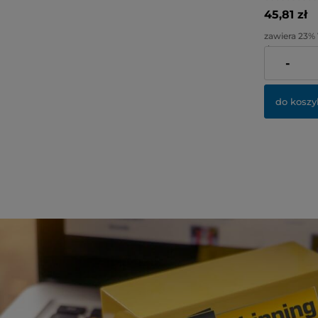
45,81 zł
zawiera 23%
dostawy
-
Cena netto:
do koszy