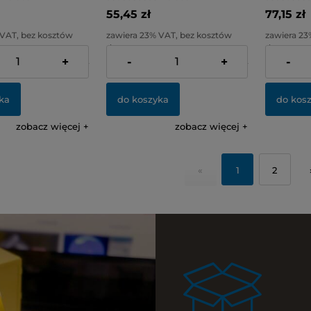
55,45 zł
77,15 zł
 VAT, bez kosztów
zawiera 23% VAT, bez kosztów
zawiera 23
dostawy
dostawy
+
-
+
-
37,24 zł
Cena netto:
45,08 zł
Cena netto
ka
do koszyka
do kos
zobacz więcej
zobacz więcej
«
1
2