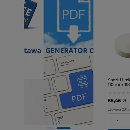
Sączki ilo
110 mm 100
55,45 zł
zawiera 23%
dostawy
-
Cena netto: