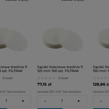
ściowe średnie fi
Sączki ilościowe średnie fi
Sączki il
 szt. FILTRAK
125 mm 100 szt. FILTRAK
150 mm 1
0 ocen
0 ocen
77,15 zł
128,86 z
 VAT, bez kosztów
zawiera 23% VAT, bez kosztów
zawiera 23
dostawy
dostawy
+
-
+
-
45,08 zł
Cena netto:
62,72 zł
Cena netto