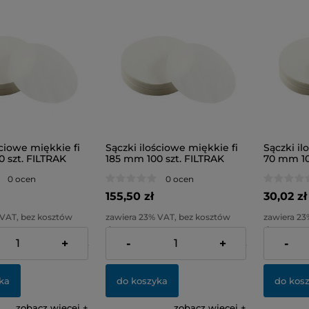
ściowe miękkie fi
Sączki ilościowe miękkie fi
Sączki il
 szt. FILTRAK
185 mm 100 szt. FILTRAK
70 mm 10
0 ocen
0 ocen
155,50 zł
30,02 zł
 VAT, bez kosztów
zawiera 23% VAT, bez kosztów
zawiera 23
dostawy
dostawy
+
-
+
-
104,76 zł
Cena netto:
126,42 zł
Cena netto
ka
do koszyka
do kos
zobacz więcej
zobacz więcej