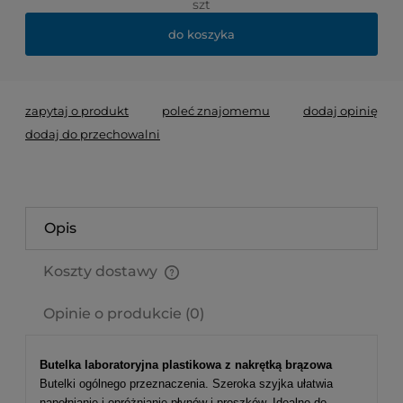
szt
do koszyka
zapytaj o produkt
poleć znajomemu
dodaj opinię
dodaj do przechowalni
Opis
Koszty dostawy
Cena nie zawiera ewentualnych kosztów płatności
Opinie o produkcie (0)
Butelka laboratoryjna plastikowa z nakrętką brązowa
Butelki ogólnego przeznaczenia. Szeroka szyjka ułatwia
napełnianie i opróżnianie płynów i proszków. Idealne do