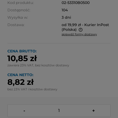
Kod produktu:
02-53310B0500
Dostępność:
104
Wysyłka w:
3 dni
Dostawa:
od 19,99 zł
- Kurier InPost
(Polska)
sprawdź formy dostawy
Cena nie zawiera ewentualnych kosztów płatności
CENA BRUTTO:
10,85 zł
zawiera 23% VAT, bez kosztów dostawy
CENA NETTO:
8,82 zł
bez 23% VAT i kosztów dostawy
-
+