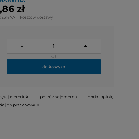
NA NETTO:
,86 zł
z 23% VAT i kosztów dostawy
-
+
szt
do koszyka
pytaj o produkt
poleć znajomemu
dodaj opinię
daj do przechowalni