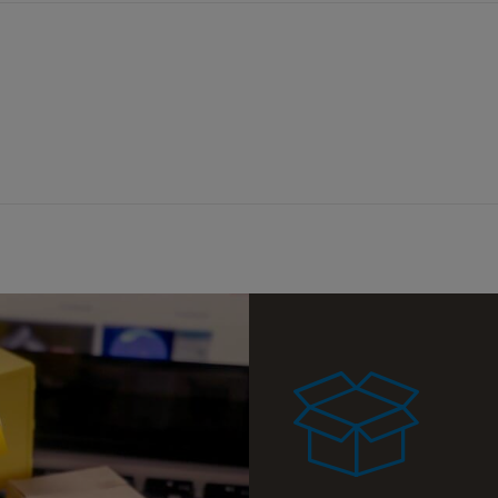
a ewentualnych
i