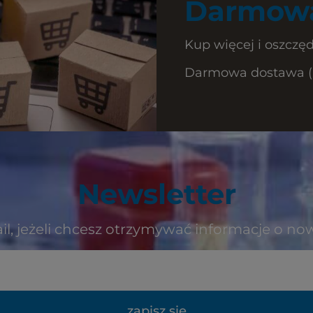
Darmowa
Kup więcej i oszczęd
Darmowa dostawa (Ku
Newsletter
il, jeżeli chcesz otrzymywać informacje o no
zapisz się