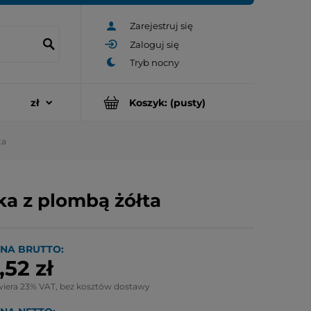
Zarejestruj się
Zaloguj się
Koszyk:
(pusty)
ta
ka z plombą żółta
NA BRUTTO:
,52 zł
wiera 23% VAT, bez kosztów dostawy