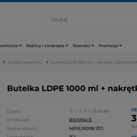
hemiczne
Rośliny i zwierzęta
Nowości
Promocje
Butelki i pojemniki
Butelka LDPE 1000 ml + nakrętka z plombą żół
Butelka LDPE 1000 ml + nakręt
CE
0 ocen
Ocena:
3
Producent:
BIOSPACE
za
Kod produktu:
M/PE.1000B.1ŻÓ