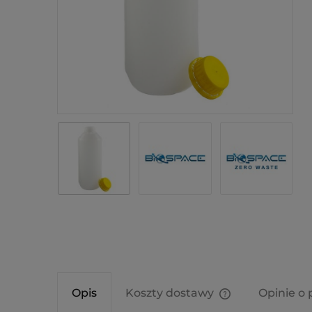
Opis
Koszty dostawy
Opinie o 