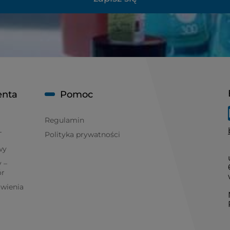
enta
Pomoc
Regulamin
T
Polityka prywatności
wy
 –
ór
ówienia