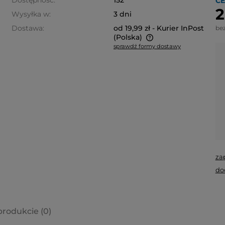
Dostępność:
152
CE
2
Wysyłka w:
3 dni
Dostawa:
od 19,99 zł
- Kurier InPost
be
(Polska)
sprawdź formy dostawy
Cena nie zawiera ewentualnych
kosztów płatności
za
do
produkcie (0)