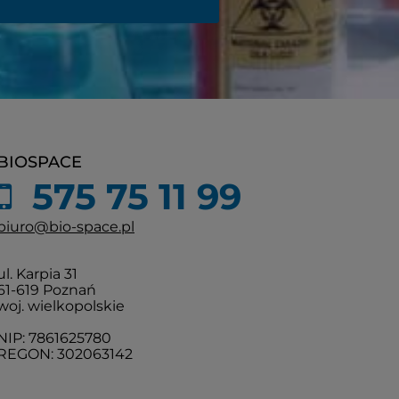
BIOSPACE
575 75 11 99
biuro@bio-space.pl
ul. Karpia 31
61-619 Poznań
woj. wielkopolskie
NIP: 7861625780
REGON: 302063142