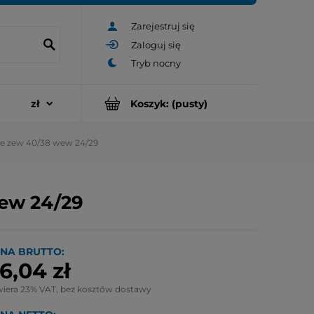
Zarejestruj się
Zaloguj się
Koszyk:
(pusty)
ne zew 40/38 wew 24/29
wew 24/29
NA BRUTTO:
6,04 zł
wiera 23% VAT, bez kosztów dostawy