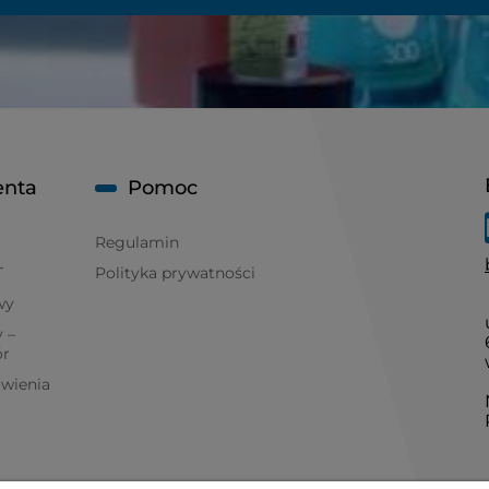
enta
Pomoc
Regulamin
T
Polityka prywatności
wy
 –
ór
ówienia