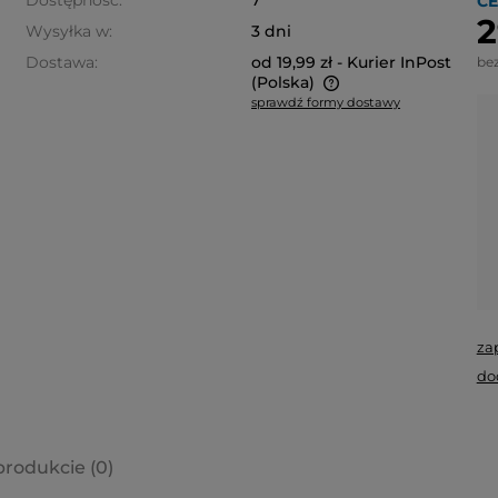
Dostępność:
7
CE
2
Wysyłka w:
3 dni
Dostawa:
od 19,99 zł
- Kurier InPost
be
(Polska)
sprawdź formy dostawy
Cena nie zawiera ewentualnych
kosztów płatności
za
do
produkcie (0)