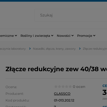
hemiczne
Rośliny i zwierzęta
Nowości
Promocje
naczynia laboratory
Nasadki, złącza, krany, zawory
Złącze redukcyj
Złącze redukcyjne zew 40/38 
CE
0 ocen
Ocena:
3
Producent:
GLASSCO
za
Kod produktu:
01-013.202.12