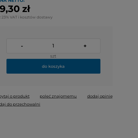
NA NETTO:
9,30 zł
z 23% VAT i kosztów dostawy
-
+
szt
do koszyka
pytaj o produkt
poleć znajomemu
dodaj opinię
daj do przechowalni