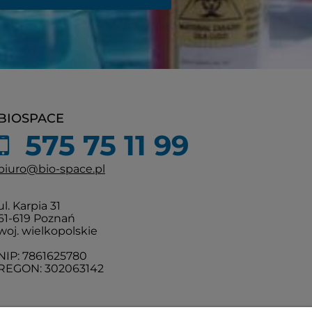
BIOSPACE
575 75 11 99
biuro@bio-space.pl
ul. Karpia 31
61-619 Poznań
woj. wielkopolskie
NIP: 7861625780
REGON: 302063142