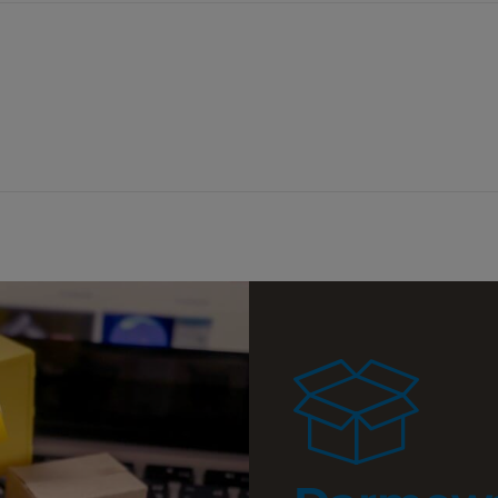
a ewentualnych
i