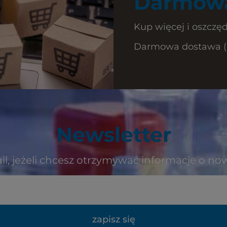
Darmowa
Kup więcej i oszczęd
Darmowa dostawa (Ku
Newsletter
il, jeżeli chcesz otrzymywać informacje o no
zapisz się