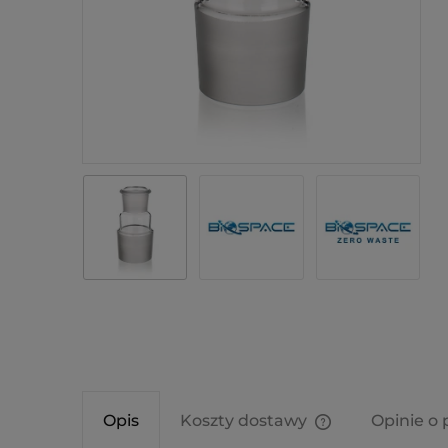
Opis
Koszty dostawy
Opinie o 