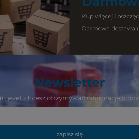
Darmowa
Kup więcej i oszczęd
Darmowa dostawa (Ku
Newsletter
il, jeżeli chcesz otrzymywać informacje o no
zapisz się