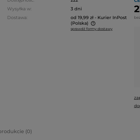
Dostępność:
222
CE
2
Wysyłka w:
3 dni
Dostawa:
od 19,99 zł
- Kurier InPost
be
(Polska)
sprawdź formy dostawy
Cena nie zawiera ewentualnych
kosztów płatności
za
do
produkcie (0)