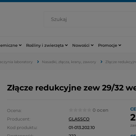
hemiczne
Rośliny i zwierzęta
Nowości
Promocje
naczynia laboratory
Nasadki, złącza, krany, zawory
Złącze redukcyj
Złącze redukcyjne zew 29/32 w
CE
0 ocen
Ocena:
2
Producent:
GLASSCO
za
Kod produktu:
01-013.202.10