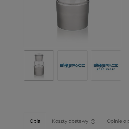
Opis
Koszty dostawy
Opinie o 