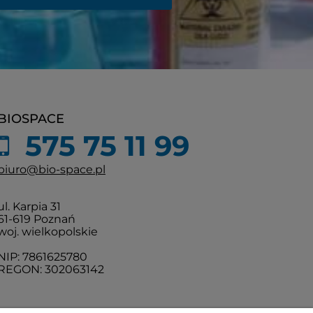
BIOSPACE
575 75 11 99
biuro@bio-space.pl
ul. Karpia 31
61-619 Poznań
woj. wielkopolskie
NIP: 7861625780
REGON: 302063142