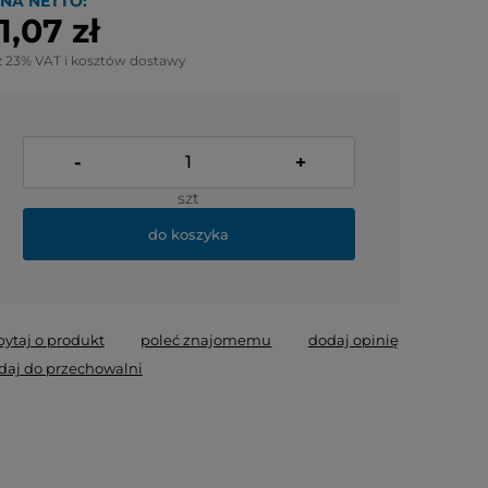
NA NETTO:
1,07 zł
z 23% VAT i kosztów dostawy
-
+
szt
do koszyka
pytaj o produkt
poleć znajomemu
dodaj opinię
daj do przechowalni