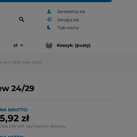
Zarejestruj się
Zaloguj się
Koszyk:
(pusty)
ne zew 29/32 wew 24/29
ew 24/29
NA BRUTTO:
5,92 zł
wiera 23% VAT, bez kosztów dostawy