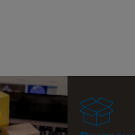
a ewentualnych
i