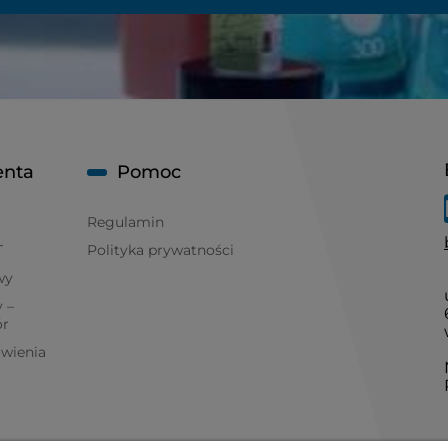
enta
Pomoc
Regulamin
T
Polityka prywatności
wy
 –
ór
ówienia