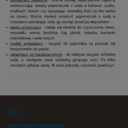
odświeżacz powietrza
- można usunąć nieprzyjemne zapachy
umieszczając otwarty pojemniczek z sodą w lodówce, szafie,
szafkach, butach czy wysypując niewielką ilość na dno worka
na śmieci. Można również umieścić pojemniczek s sodą w
zmywarce pamiętając żeby go usunąć przed jej włączeniem
pasta czyszcząca
- nadaje się idealnie do czyszczenia zlewu,
umywalki, wanny, brodzika, fug, płytek, żelazka, kuchenki
mikrofalowej i wielu innych.
środek wybielający
- wsypać do pojemnika na proszek lub
bezpośrednio do prania
udrażniacz rur kanalizacyjnych
- do odpływu wsypać szklankę
sody, a następnie zalać szklanką gorącego octu. Po kilku
minutach spłukać wodą. W razie potrzeby czynność powtórzyć
Darmowa dostawa