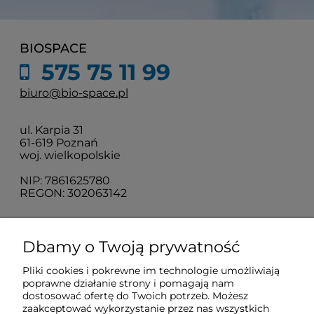
BIOSPACE
575 75 11 99
biuro@bio-space.pl
ul. Karpia 31
61-619 Poznań
woj. wielkopolskie
NIP: 7861625780
REGON: 302063142
O nas
Dbamy o Twoją prywatność
Pliki cookies i pokrewne im technologie umożliwiają
Obsługa klienta
poprawne działanie strony i pomagają nam
dostosować ofertę do Twoich potrzeb. Możesz
zaakceptować wykorzystanie przez nas wszystkich