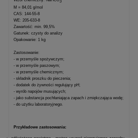
3
M = 84,01 g/mol
CAS: 144-55-8
WE: 205-633-8
Zawartość: min. 99,5%
Gatunek: czysty do analizy
Opakowanie: 1 kg
Zastosowanie:
- w przemyśle spożywczym;
- w przemyśle paszowym;
- w przemyśle chemicznym;
- składnik proszku do pieczenia;
- dodatek do żywności regulujący pH;
- wyrób napojów musujących;
- jako substancja pochłaniająca zapach i zmiękczająca wodę;
- do użytku laboratoryjnego.
Przykładowe zastosowania: