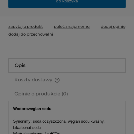
do koszyka
zapytaj o produkt
poleć znajomemu
dodaj opinię
dodaj do przechowalni
Opis
Koszty dostawy
Cena nie zawiera ewentualnych kosztów płatności
Opinie o produkcie (0)
Wodorowęglan sodu
Synonimy: soda oczyszczona, węglan sodu kwaśny,
bikarbonat sodu
Wzór chemiczny: NaHCO