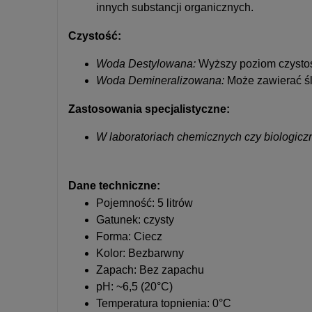
innych substancji organicznych.
Czystość:
Woda Destylowana:
Wyższy poziom czystośc
Woda Demineralizowana:
Może zawierać śl
Zastosowania specjalistyczne:
W laboratoriach chemicznych czy biologicz
Dane techniczne:
Pojemność: 5 litrów
Gatunek: czysty
Forma: Ciecz
Kolor: Bezbarwny
Zapach: Bez zapachu
pH: ~6,5 (20°C)
Temperatura topnienia: 0°C