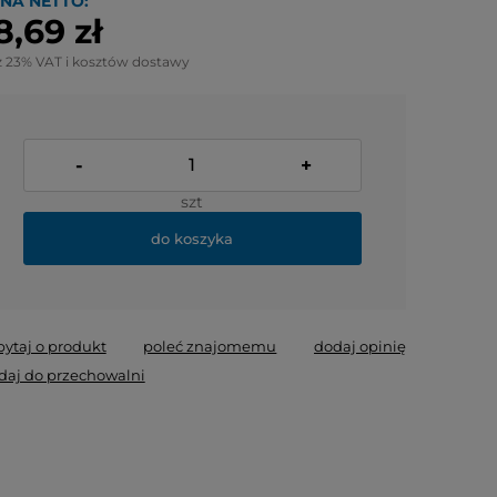
NA NETTO:
8,69 zł
z 23% VAT i kosztów dostawy
-
+
szt
do koszyka
pytaj o produkt
poleć znajomemu
dodaj opinię
daj do przechowalni