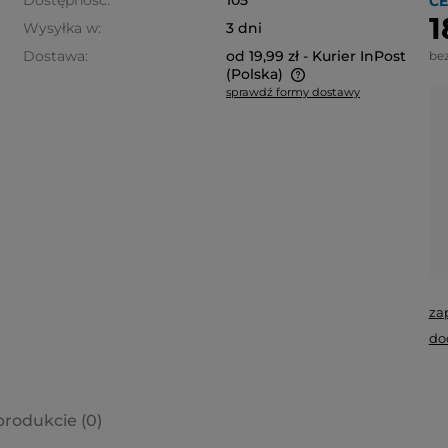
Dostępność:
105
CE
1
Wysyłka w:
3 dni
Dostawa:
od 19,99 zł
- Kurier InPost
be
(Polska)
sprawdź formy dostawy
Cena nie zawiera ewentualnych
kosztów płatności
za
do
produkcie (0)