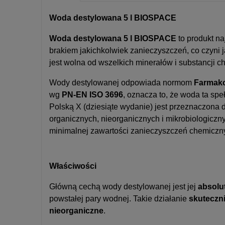
Cena nie zawier
Woda destylowana 5 l BIOSPACE
kosztów płatnośc
Woda destylowana 5 l BIOSPACE
to produkt na
brakiem jakichkolwiek zanieczyszczeń, co czyni
jest wolna od wszelkich minerałów i substancji
Wody destylowanej odpowiada normom
Farmako
wg
PN-EN ISO 3696
, oznacza to, że woda ta sp
Polską X (dziesiąte wydanie) jest przeznaczona
organicznych, nieorganicznych i mikrobiologicz
minimalnej zawartości zanieczyszczeń chemicznyc
Właściwości
Główną cechą wody destylowanej jest jej
absolu
powstałej pary wodnej. Takie działanie
skuteczni
nieorganiczne
.