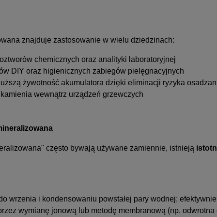
owana znajduje zastosowanie w wielu dziedzinach:
ztworów chemicznych oraz analityki laboratoryjnej
w DIY oraz higienicznych zabiegów pielęgnacyjnych
uższą żywotność akumulatora dzięki eliminacji ryzyka osadza
 kamienia wewnątrz urządzeń grzewczych
ineralizowana
eralizowana" często bywają używane zamiennie, istnieją
istot
 wrzenia i kondensowaniu powstałej pary wodnej; efektywnie
rzez wymianę jonową lub metodę membranową (np. odwrotna os