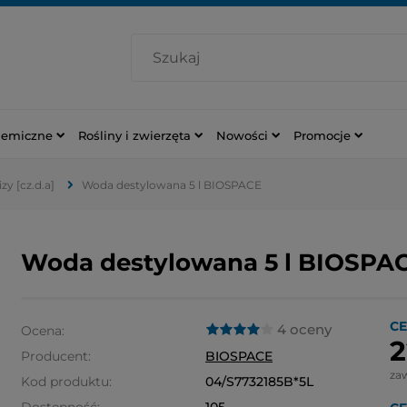
hemiczne
Rośliny i zwierzęta
Nowości
Promocje
zy [cz.d.a]
Woda destylowana 5 l BIOSPACE
Woda destylowana 5 l BIOSPA
CE
4 oceny
Ocena:
2
Producent:
BIOSPACE
za
Kod produktu:
04/S7732185B*5L