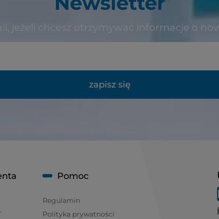
Newsletter
il, jeżeli chcesz otrzymywać informacje o no
zapisz się
enta
Pomoc
Regulamin
T
Polityka prywatności