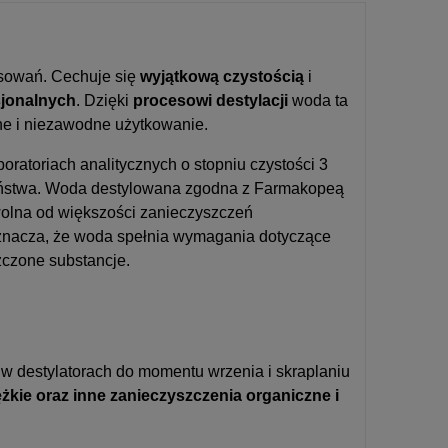
osowań. Cechuje się
wyjątkową czystością
i
sjonalnych
. Dzięki
procesowi destylacji
woda ta
ne i niezawodne użytkowanie.
ratoriach analitycznych o stopniu czystości 3
czeństwa. Woda destylowana zgodna z Farmakopeą
wolna od większości zanieczyszczeń
oznacza, że woda spełnia wymagania dotyczące
zczone substancje.
 w destylatorach do momentu wrzenia i skraplaniu
ężkie oraz inne zanieczyszczenia organiczne i