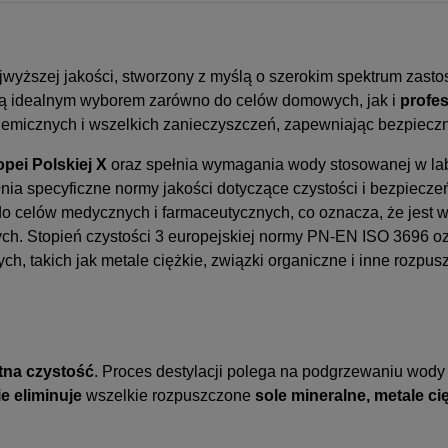
a ewentualnych
i
jwyższej jakości, stworzony z myślą o szerokim spektrum zast
 ją idealnym wyborem zarówno do celów domowych, jak i
profe
 chemicznych i wszelkich zanieczyszczeń, zapewniając bezpiecz
pei Polskiej X
oraz spełnia wymagania wody stosowanej w labo
ełnia specyficzne normy jakości dotyczące czystości i bezpie
 do celów medycznych i farmaceutycznych, co oznacza, że jest 
nych. Stopień czystości 3 europejskiej normy PN-EN ISO 3696 
h, takich jak metale ciężkie, związki organiczne i inne rozpus
tna czystość
. Proces destylacji polega na podgrzewaniu wody
e eliminuje
wszelkie rozpuszczone
sole mineralne, metale ci