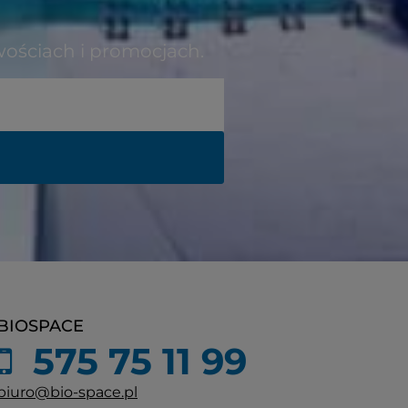
wościach i promocjach.
BIOSPACE
575 75 11 99
biuro@bio-space.pl