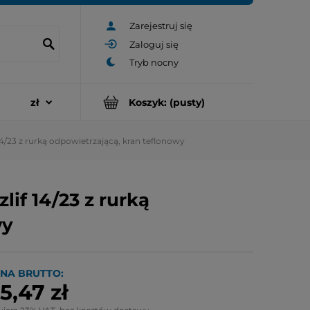
Zarejestruj się
Zaloguj się
Koszyk:
(pusty)
14/23 z rurką odpowietrzającą, kran teflonowy
lif 14/23 z rurką
wy
NA BRUTTO:
5,47 zł