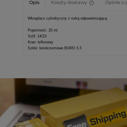
Opis
Koszty dostawy
Opinie o 
Cena nie zawier
Wkraplacz cylindryczny z rurką odpowietrzającą
kosztów płatnośc
Pojemność: 25 ml
Szlif: 14/23
Kran: teflonowy
Szkło: borokrzemowe BORO 3.3