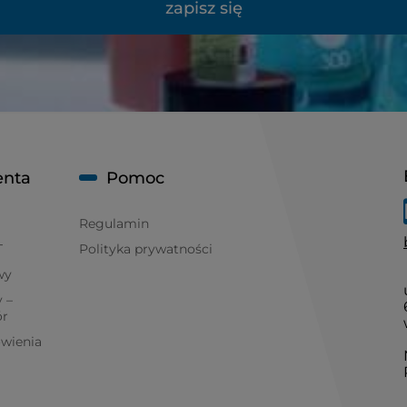
zapisz się
enta
Pomoc
Regulamin
T
Polityka prywatności
wy
 –
ór
ówienia