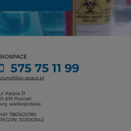
BIOSPACE
575 75 11 99
biuro@bio-space.pl
ul. Karpia 31
61-619 Poznań
woj. wielkopolskie
NIP: 7861625780
REGON: 302063142