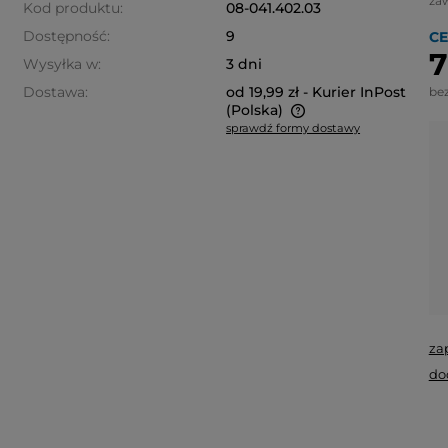
za
Kod produktu:
08-041.402.03
Dostępność:
9
CE
7
Wysyłka w:
3 dni
Dostawa:
od 19,99 zł
- Kurier InPost
be
(Polska)
sprawdź formy dostawy
Cena nie zawiera ewentualnych
kosztów płatności
za
do