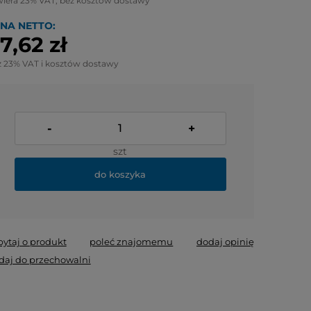
wiera 23% VAT, bez kosztów dostawy
NA NETTO:
7,62 zł
z 23% VAT i kosztów dostawy
-
+
szt
do koszyka
pytaj o produkt
poleć znajomemu
dodaj opinię
daj do przechowalni