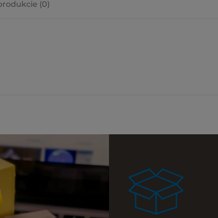
produkcie (0)
a ewentualnych
i