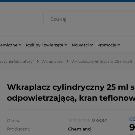
hemiczne
Rośliny i zwierzęta
Nowości
Promocje
naczynia laboratory
Wkraplacze
Wkraplacz cylindryczny 25 ml szlif 
Wkraplacz cylindryczny 25 ml sz
odpowietrzającą, kran teflono
CE
0 ocen
Ocena:
9
Producent:
Chemland