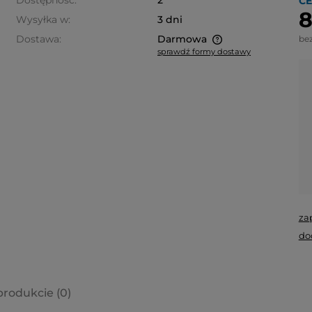
Dostępność:
2
CE
8
Wysyłka w:
3 dni
Dostawa:
Darmowa
be
sprawdź formy dostawy
Cena nie zawiera ewentualnych
kosztów płatności
za
do
produkcie (0)