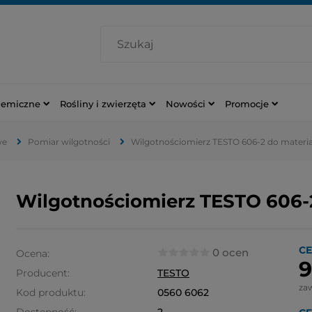
hemiczne
Rośliny i zwierzęta
Nowości
Promocje
we
Pomiar wilgotności
Wilgotnościomierz TESTO 606-2 do materi
Wilgotnościomierz TESTO 606-
CE
0 ocen
Ocena:
9
Producent:
TESTO
za
Kod produktu:
0560 6062