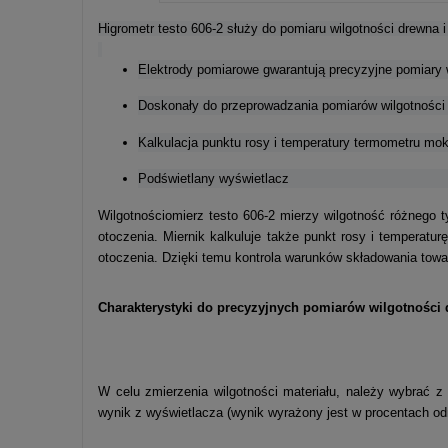
Cena nie zawier
Higrometr testo 606-2 służy do pomiaru wilgotności drewna
kosztów płatnośc
Elektrody pomiarowe gwarantują precyzyjne pomiary 
Doskonały do przeprowadzania pomiarów wilgotności 
Kalkulacja punktu rosy i temperatury termometru mo
Podświetlany wyświetlacz
Wilgotnościomierz testo 606-2 mierzy wilgotność różnego t
otoczenia. Miernik kalkuluje także punkt rosy i temperatu
otoczenia. Dzięki temu kontrola warunków składowania towar
Charakterystyki do precyzyjnych pomiarów wilgotności
W celu zmierzenia wilgotności materiału, należy wybrać 
wynik z wyświetlacza (wynik wyrażony jest w procentach od