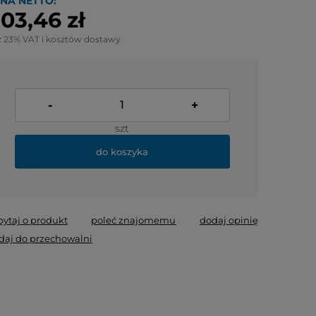
NA NETTO:
03,46 zł
z 23% VAT i kosztów dostawy
-
+
szt
do koszyka
pytaj o produkt
poleć znajomemu
dodaj opinię
daj do przechowalni