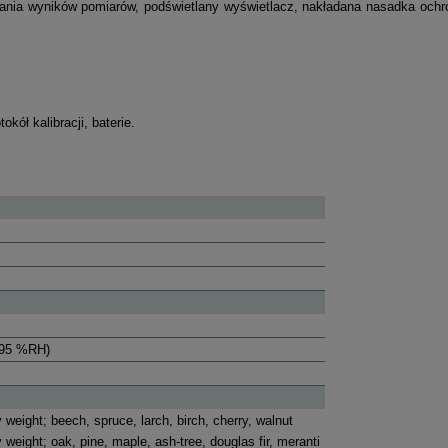
ywania wyników pomiarów, podświetlany wyświetlacz, nakładana nasadka och
kół kalibracji, baterie.
 95 %RH)
 weight; beech, spruce, larch, birch, cherry, walnut
 weight; oak, pine, maple, ash-tree, douglas fir, meranti