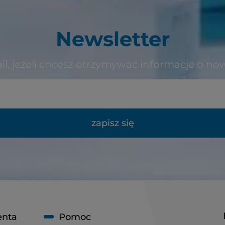
Newsletter
il, jeżeli chcesz otrzymywać informacje o no
zapisz się
enta
Pomoc