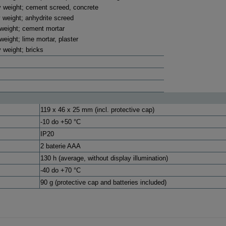
y weight; cement screed, concrete
 weight; anhydrite screed
 weight; cement mortar
weight; lime mortar, plaster
 weight; bricks
119 x 46 x 25 mm (incl. protective cap)
-10 do +50 °C
IP20
2 baterie AAA
130 h (average, without display illumination)
-40 do +70 °C
90 g (protective cap and batteries included)