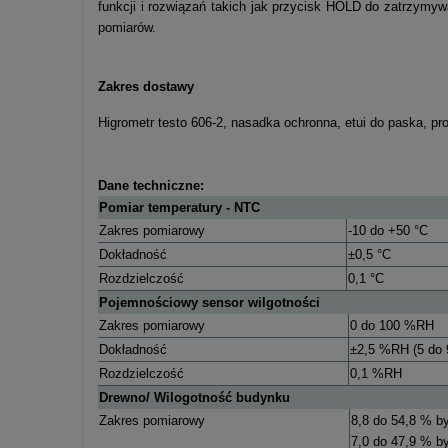
funkcji i rozwiązań takich jak przycisk HOLD do zatrzym
pomiarów.
Zakres dostawy
Higrometr testo 606-2, nasadka ochronna, etui do paska, proto
Dane techniczne:
Pomiar temperatury - NTC
Zakres pomiarowy
-10 do +50 °C
Dokładność
±0,5 °C
Rozdzielczość
0,1 °C
Pojemnościowy sensor wilgotności
Zakres pomiarowy
0 do 100 %RH
Dokładność
±2,5 %RH (5 do
Rozdzielczość
0,1 %RH
Drewno/ Wilogotność budynku
Zakres pomiarowy
8,8 do 54,8 % by
7,0 do 47,9 % by