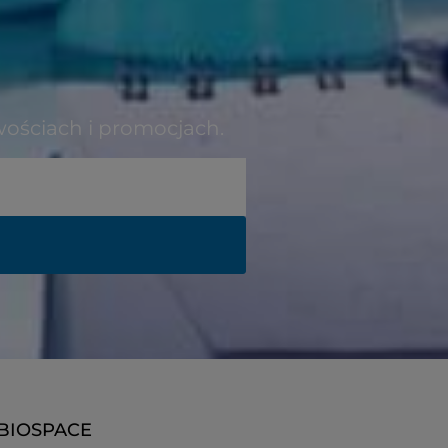
wościach i promocjach.
BIOSPACE