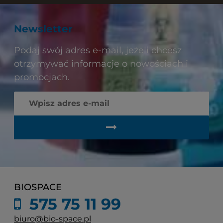
Newsletter
Podaj swój adres e-mail, jeżeli chcesz
otrzymywać informacje o nowościach i
promocjach.
BIOSPACE
575 75 11 99
biuro@bio-space.pl