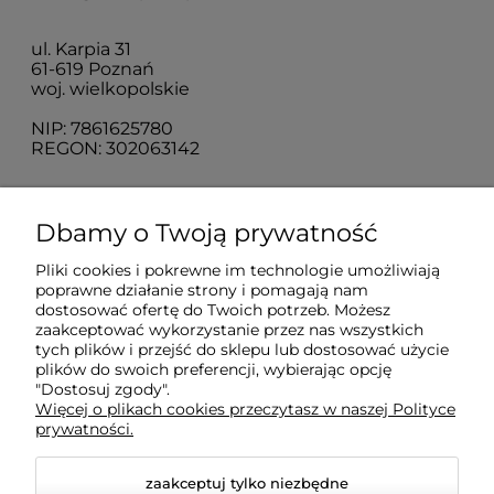
ul. Karpia 31
61-619 Poznań
woj. wielkopolskie
NIP: 7861625780
REGON: 302063142
O nas
Dbamy o Twoją prywatność
Pliki cookies i pokrewne im technologie umożliwiają
Obsługa klienta
poprawne działanie strony i pomagają nam
dostosować ofertę do Twoich potrzeb. Możesz
zaakceptować wykorzystanie przez nas wszystkich
Pomoc
tych plików i przejść do sklepu lub dostosować użycie
plików do swoich preferencji, wybierając opcję
"Dostosuj zgody".
Więcej o plikach cookies przeczytasz w naszej Polityce
Moje konto
prywatności.
zaakceptuj tylko niezbędne