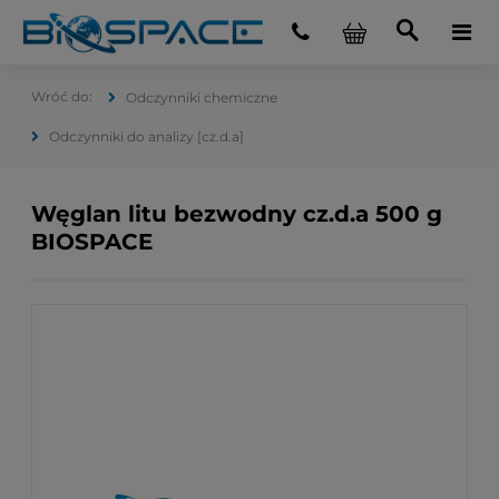
Odczynniki chemiczne
Odczynniki do analizy [cz.d.a]
Węglan litu bezwodny cz.d.a 500 g
BIOSPACE