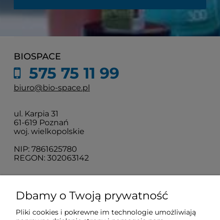
BIOSPACE
575 75 11 99
biuro@bio-space.pl
ul. Karpia 31
61-619 Poznań
woj. wielkopolskie
NIP: 7861625780
REGON: 302063142
O nas
Dbamy o Twoją prywatność
Pliki cookies i pokrewne im technologie umożliwiają