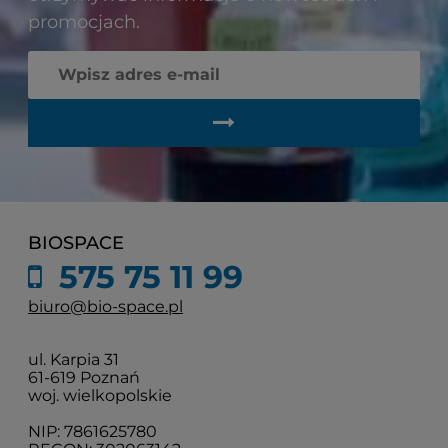
promocjach.
BIOSPACE
575 75 11 99
biuro@bio-space.pl
ul. Karpia 31
61-619 Poznań
woj. wielkopolskie
NIP: 7861625780