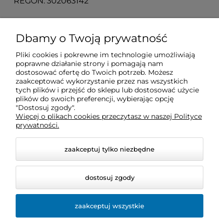
REGON: 302063142
O nas
Dbamy o Twoją prywatność
Pliki cookies i pokrewne im technologie umożliwiają
Obsługa klienta
poprawne działanie strony i pomagają nam
dostosować ofertę do Twoich potrzeb. Możesz
zaakceptować wykorzystanie przez nas wszystkich
Pomoc
tych plików i przejść do sklepu lub dostosować użycie
plików do swoich preferencji, wybierając opcję
"Dostosuj zgody".
Więcej o plikach cookies przeczytasz w naszej Polityce
Moje konto
prywatności.
zaakceptuj tylko niezbędne
dostosuj zgody
zaakceptuj wszystkie