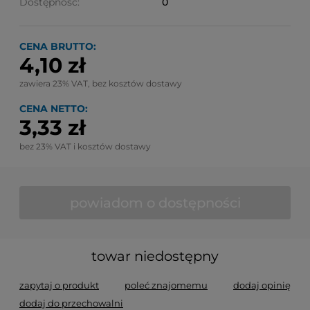
Dostępność:
0
CENA BRUTTO:
4,10 zł
zawiera 23% VAT, bez kosztów dostawy
CENA NETTO:
3,33 zł
bez 23% VAT i kosztów dostawy
powiadom o dostępności
towar niedostępny
zapytaj o produkt
poleć znajomemu
dodaj opinię
dodaj do przechowalni