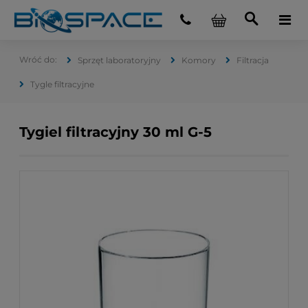
Sprzęt laboratoryjny
Komory
Filtracja
Tygle filtracyjne
Tygiel filtracyjny 30 ml G-5