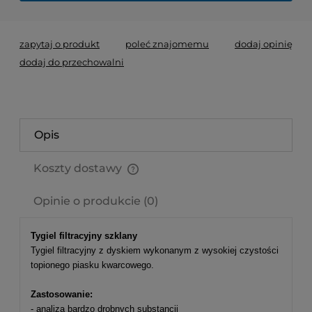
zapytaj o produkt
poleć znajomemu
dodaj opinię
dodaj do przechowalni
Opis
Koszty dostawy
Cena nie zawiera ewentualnych kosztów płatności
Opinie o produkcie (0)
Tygiel filtracyjny szklany
Tygiel filtracyjny z dyskiem wykonanym z wysokiej czystości
topionego piasku kwarcowego.
Zastosowanie:
- analiza bardzo drobnych substancji