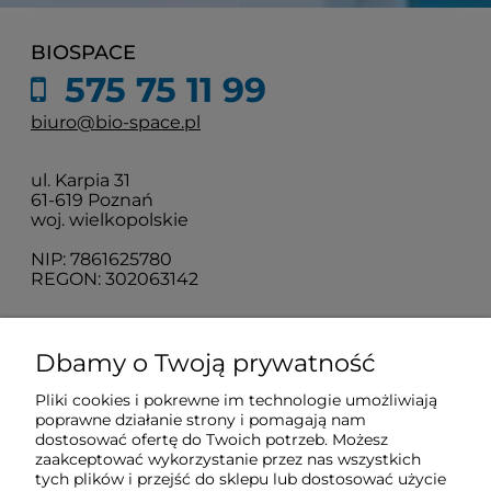
BIOSPACE
575 75 11 99
biuro@bio-space.pl
ul. Karpia 31
61-619 Poznań
woj. wielkopolskie
NIP: 7861625780
REGON: 302063142
O nas
Dbamy o Twoją prywatność
Pliki cookies i pokrewne im technologie umożliwiają
Obsługa klienta
poprawne działanie strony i pomagają nam
dostosować ofertę do Twoich potrzeb. Możesz
zaakceptować wykorzystanie przez nas wszystkich
Pomoc
tych plików i przejść do sklepu lub dostosować użycie