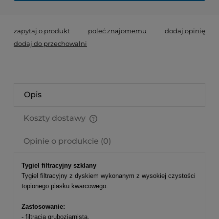
zapytaj o produkt
poleć znajomemu
dodaj opinię
dodaj do przechowalni
Opis
Koszty dostawy
Cena nie zawiera ewentualnych kosztów płatności
Opinie o produkcie (0)
Tygiel filtracyjny szklany
Tygiel filtracyjny z dyskiem wykonanym z wysokiej czystości
topionego piasku kwarcowego.
Zastosowanie:
- filtracja gruboziarnista,