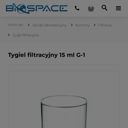
Sprzęt laboratoryjny
Komory
Filtracja
Tygle filtracyjne
Tygiel filtracyjny 15 ml G-1