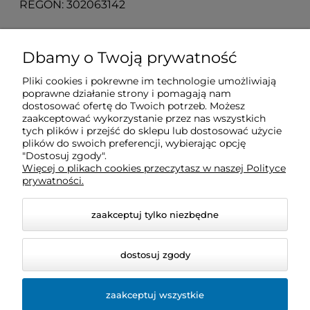
REGON: 302063142
O nas
Dbamy o Twoją prywatność
Pliki cookies i pokrewne im technologie umożliwiają
Obsługa klienta
poprawne działanie strony i pomagają nam
dostosować ofertę do Twoich potrzeb. Możesz
zaakceptować wykorzystanie przez nas wszystkich
Pomoc
tych plików i przejść do sklepu lub dostosować użycie
plików do swoich preferencji, wybierając opcję
"Dostosuj zgody".
Więcej o plikach cookies przeczytasz w naszej Polityce
Moje konto
prywatności.
zaakceptuj tylko niezbędne
dostosuj zgody
zaakceptuj wszystkie