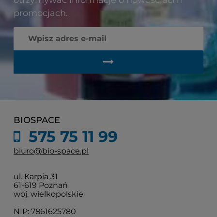
promocjach.
BIOSPACE
575 75 11 99
biuro@bio-space.pl
ul. Karpia 31
61-619 Poznań
woj. wielkopolskie
NIP: 7861625780