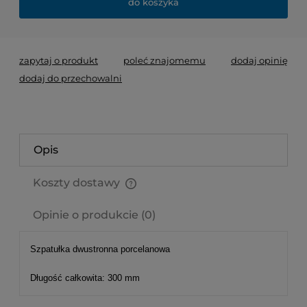
do koszyka
zapytaj o produkt
poleć znajomemu
dodaj opinię
dodaj do przechowalni
Opis
Koszty dostawy
Cena nie zawiera ewentualnych kosztów płatności
Opinie o produkcie (0)
Szpatułka dwustronna porcelanowa
Długość całkowita: 300 mm