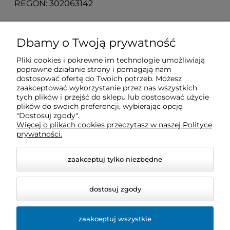
REGON: 302063142
O nas
Dbamy o Twoją prywatność
Pliki cookies i pokrewne im technologie umożliwiają
Obsługa klienta
poprawne działanie strony i pomagają nam
dostosować ofertę do Twoich potrzeb. Możesz
zaakceptować wykorzystanie przez nas wszystkich
Pomoc
tych plików i przejść do sklepu lub dostosować użycie
plików do swoich preferencji, wybierając opcję
"Dostosuj zgody".
Więcej o plikach cookies przeczytasz w naszej Polityce
Moje konto
prywatności.
zaakceptuj tylko niezbędne
dostosuj zgody
zaakceptuj wszystkie