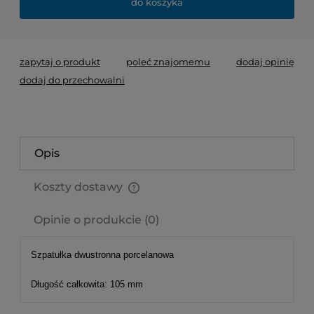
do koszyka
zapytaj o produkt
poleć znajomemu
dodaj opinię
dodaj do przechowalni
Opis
Koszty dostawy
Cena nie zawiera ewentualnych kosztów płatności
Opinie o produkcie (0)
Szpatułka dwustronna porcelanowa
Długość całkowita: 105 mm