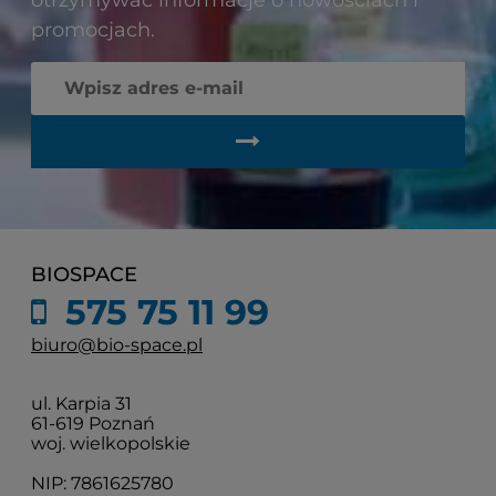
promocjach.
BIOSPACE
575 75 11 99
biuro@bio-space.pl
ul. Karpia 31
61-619 Poznań
woj. wielkopolskie
NIP: 7861625780