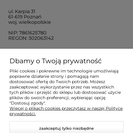
ul. Karpia 31
61-619 Poznań
woj. wielkopolskie
NIP: 7861625780
REGON: 302063142
O nas
Dbamy o Twoją prywatność
Pliki cookies i pokrewne im technologie umożliwiają
Obsługa klienta
poprawne działanie strony i pomagają nam
dostosować ofertę do Twoich potrzeb. Możesz
zaakceptować wykorzystanie przez nas wszystkich
Pomoc
tych plików i przejść do sklepu lub dostosować użycie
plików do swoich preferencji, wybierając opcję
"Dostosuj zgody".
Więcej o plikach cookies przeczytasz w naszej Polityce
Moje konto
prywatności.
zaakceptuj tylko niezbędne