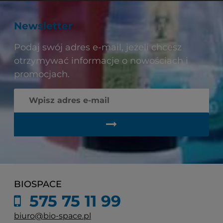
Newsletter
Podaj swój adres e-mail, jeżeli chcesz
otrzymywać informacje o nowościach i
promocjach.
BIOSPACE
575 75 11 99
biuro@bio-space.pl