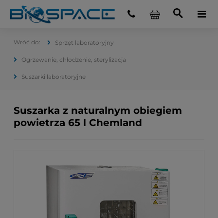
Sprzęt laboratoryjny
Ogrzewanie, chłodzenie, sterylizacja
Suszarki laboratoryjne
Suszarka z naturalnym obiegiem
powietrza 65 l Chemland