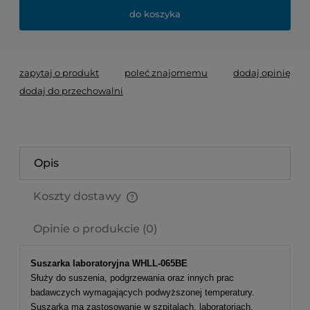
do koszyka
zapytaj o produkt
poleć znajomemu
dodaj opinię
dodaj do przechowalni
Opis
Koszty dostawy
Cena nie zawiera ewentualnych kosztów płatności
Opinie o produkcie (0)
Suszarka laboratoryjna WHLL-065BE
Służy do suszenia, podgrzewania oraz innych prac
badawczych wymagających podwyższonej temperatury.
Suszarka ma zastosowanie w szpitalach, laboratoriach,