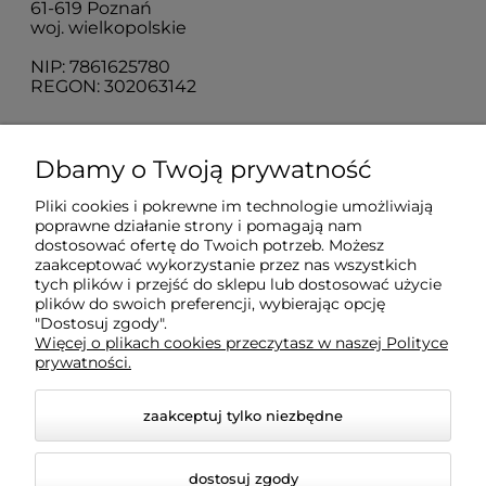
61-619 Poznań
woj. wielkopolskie
NIP: 7861625780
REGON: 302063142
O nas
Dbamy o Twoją prywatność
Pliki cookies i pokrewne im technologie umożliwiają
Obsługa klienta
poprawne działanie strony i pomagają nam
dostosować ofertę do Twoich potrzeb. Możesz
zaakceptować wykorzystanie przez nas wszystkich
Pomoc
tych plików i przejść do sklepu lub dostosować użycie
plików do swoich preferencji, wybierając opcję
"Dostosuj zgody".
Więcej o plikach cookies przeczytasz w naszej Polityce
Moje konto
prywatności.
zaakceptuj tylko niezbędne
dostosuj zgody