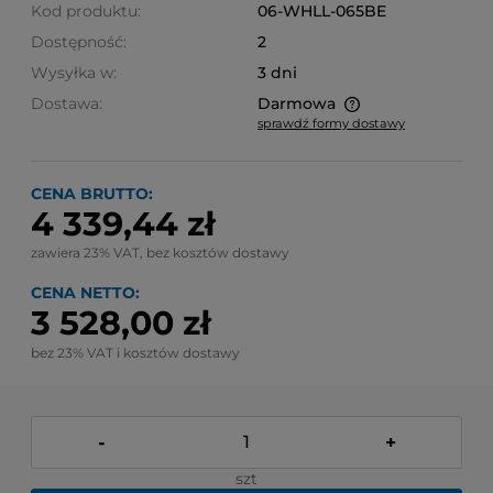
Kod produktu:
06-WHLL-065BE
Dostępność:
2
Wysyłka w:
3 dni
Dostawa:
Darmowa
sprawdź formy dostawy
Cena nie zawiera ewentualnych kosztów płatności
CENA BRUTTO:
4 339,44 zł
zawiera 23% VAT, bez kosztów dostawy
CENA NETTO:
3 528,00 zł
bez 23% VAT i kosztów dostawy
-
+
szt