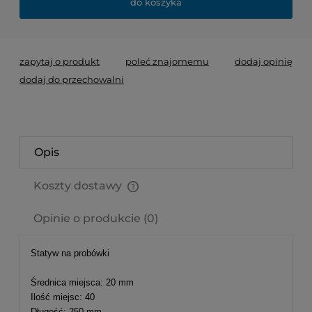
do koszyka
zapytaj o produkt
poleć znajomemu
dodaj opinię
dodaj do przechowalni
Opis
Koszty dostawy
Cena nie zawiera ewentualnych kosztów płatności
Opinie o produkcie (0)
Statyw na probówki
Średnica miejsca: 20 mm
Ilość miejsc: 40
Długość: 250 mm