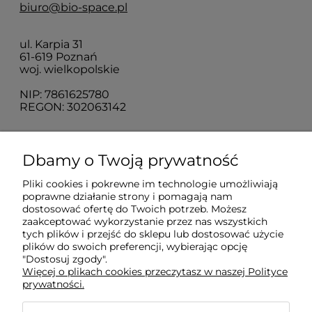
biuro@bio-space.pl
ul. Karpia 31
61-619 Poznań
woj. wielkopolskie
NIP: 7861625780
REGON: 302063142
O nas
Dbamy o Twoją prywatność
Pliki cookies i pokrewne im technologie umożliwiają
Obsługa klienta
poprawne działanie strony i pomagają nam
dostosować ofertę do Twoich potrzeb. Możesz
zaakceptować wykorzystanie przez nas wszystkich
Pomoc
tych plików i przejść do sklepu lub dostosować użycie
plików do swoich preferencji, wybierając opcję
"Dostosuj zgody".
Więcej o plikach cookies przeczytasz w naszej Polityce
Moje konto
prywatności.