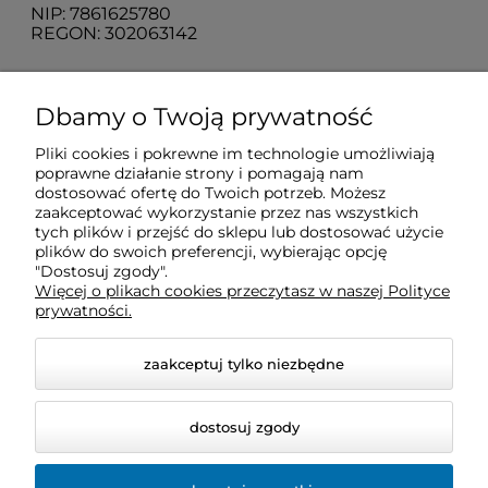
NIP: 7861625780
REGON: 302063142
O nas
Dbamy o Twoją prywatność
Pliki cookies i pokrewne im technologie umożliwiają
Obsługa klienta
poprawne działanie strony i pomagają nam
dostosować ofertę do Twoich potrzeb. Możesz
zaakceptować wykorzystanie przez nas wszystkich
Pomoc
tych plików i przejść do sklepu lub dostosować użycie
plików do swoich preferencji, wybierając opcję
"Dostosuj zgody".
Więcej o plikach cookies przeczytasz w naszej Polityce
Moje konto
prywatności.
zaakceptuj tylko niezbędne
dostosuj zgody