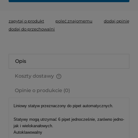
zapytaj o produkt
poleć znajomemu
dodaj opinię
dodaj do przechowalni
Opis
Koszty dostawy
Cena nie zawiera ewentualnych kosztów płatności
Opinie o produkcie (0)
Liniowy statyw przeznaczony do pipet automatycznych.
Statywy mogą utrzymać 6 pipet jednocześnie, zarówno jedno-
jak i wielokanałowych.
Autoklawowalny