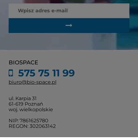
BIOSPACE
575 75 11 99
biuro@bio-space.pl
ul. Karpia 31
61-619 Poznań
woj. wielkopolskie
NIP: 7861625780
REGON: 302063142