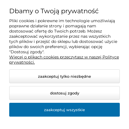
O nas
Dbamy o Twoją prywatność
Pliki cookies i pokrewne im technologie umożliwiają
Obsługa klienta
poprawne działanie strony i pomagają nam
dostosować ofertę do Twoich potrzeb. Możesz
zaakceptować wykorzystanie przez nas wszystkich
Pomoc
tych plików i przejść do sklepu lub dostosować użycie
plików do swoich preferencji, wybierając opcję
"Dostosuj zgody".
Więcej o plikach cookies przeczytasz w naszej Polityce
Moje konto
prywatności.
zaakceptuj tylko niezbędne
dostosuj zgody
zaakceptuj wszystkie
© 2026 sklep.bio-space.pl. Wszelkie prawa zastrzeżone.
Styl graficzny ShopGadget.pl
Sklep internetowy Shoper