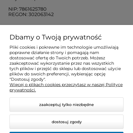
NIP: 7861625780
REGON: 302063142
O nas
Dbamy o Twoją prywatność
Pliki cookies i pokrewne im technologie umożliwiają
Obsługa klienta
poprawne działanie strony i pomagają nam
dostosować ofertę do Twoich potrzeb. Możesz
zaakceptować wykorzystanie przez nas wszystkich
Pomoc
tych plików i przejść do sklepu lub dostosować użycie
plików do swoich preferencji, wybierając opcję
"Dostosuj zgody".
Więcej o plikach cookies przeczytasz w naszej Polityce
Moje konto
prywatności.
zaakceptuj tylko niezbędne
dostosuj zgody