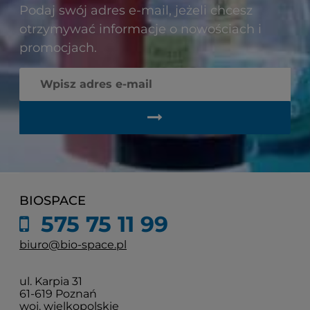
Podaj swój adres e-mail, jeżeli chcesz
otrzymywać informacje o nowościach i
promocjach.
BIOSPACE
575 75 11 99
biuro@bio-space.pl
ul. Karpia 31
61-619 Poznań
woj. wielkopolskie