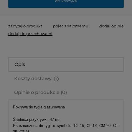
do koszyka
zapytaj o produkt
poleć znajomemu
dodaj opinię
dodaj do przechowalni
Opis
Koszty dostawy
Cena nie zawiera ewentualnych kosztów płatności
Opinie o produkcie (0)
Pokrywa do tygla glazurowana
Średnica przykrywki: 47 mm
Przeznaczona do tygli o symbolu: CL-15, CL-18, CM-20, CT-
35, CT-45