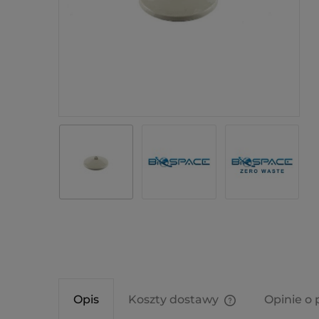
Opis
Koszty dostawy
Opinie o 