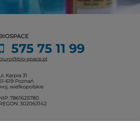
BIOSPACE
575 75 11 99
biuro@bio-space.pl
ul. Karpia 31
61-619 Poznań
woj. wielkopolskie
NIP: 7861625780
REGON: 302063142