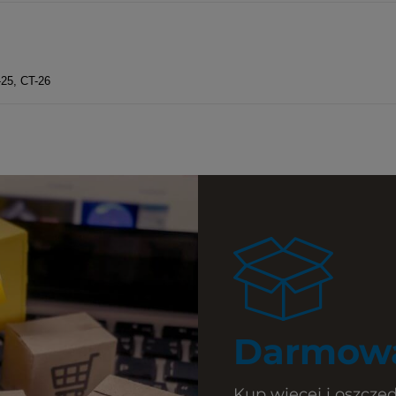
a ewentualnych
i
-25, CT-26
Darmowa
Kup więcej i oszczęd