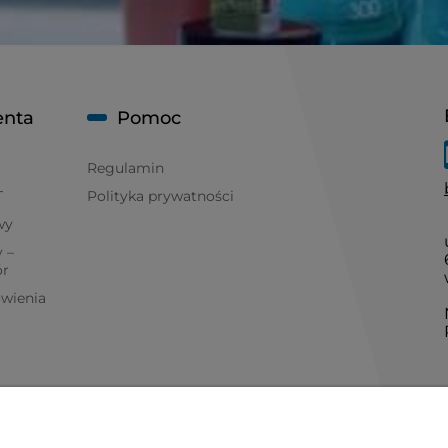
enta
Pomoc
Regulamin
T
Polityka prywatności
wy
 –
ór
ówienia