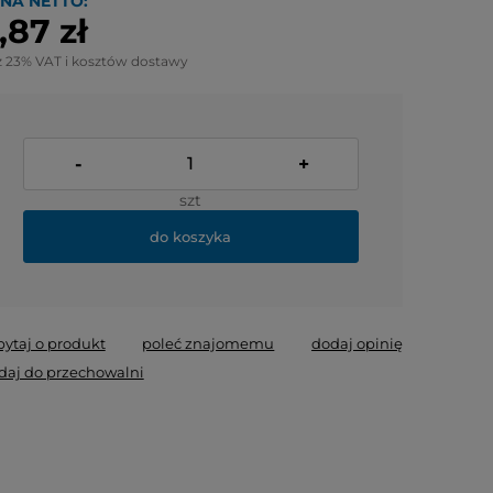
NA NETTO:
,87 zł
z 23% VAT i kosztów dostawy
-
+
szt
do koszyka
pytaj o produkt
poleć znajomemu
dodaj opinię
daj do przechowalni