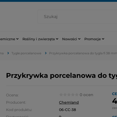
hemiczne
Rośliny i zwierzęta
Nowości
Promocje
jna
Tygle porcelanowe
Przykrywka porcelanowa do tygla fi 38 m
Przykrywka porcelanowa do ty
CE
0 ocen
Ocena:
4
Producent:
Chemland
za
Kod produktu:
06-CC-38