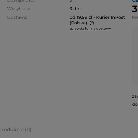
Dostępność:
9
CE
3
Wysyłka w:
3 dni
Dostawa:
od 19,99 zł
- Kurier InPost
be
(Polska)
sprawdź formy dostawy
Cena nie zawiera ewentualnych
kosztów płatności
za
do
produkcie (0)