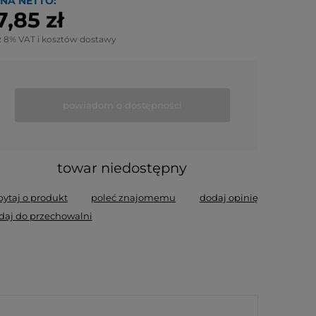
NA NETTO:
7,85 zł
z 8% VAT i kosztów dostawy
powiadom o dostępności
towar niedostępny
pytaj o produkt
poleć znajomemu
dodaj opinię
daj do przechowalni