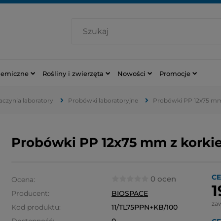
hemiczne
Rośliny i zwierzęta
Nowości
Promocje
naczynia laboratory
Probówki laboratoryjne
Probówki PP 12x75 mm 
Probówki PP 12x75 mm z korkie
CE
0 ocen
Ocena:
1
Producent:
BIOSPACE
za
Kod produktu:
11/TL75PPN+KB/100