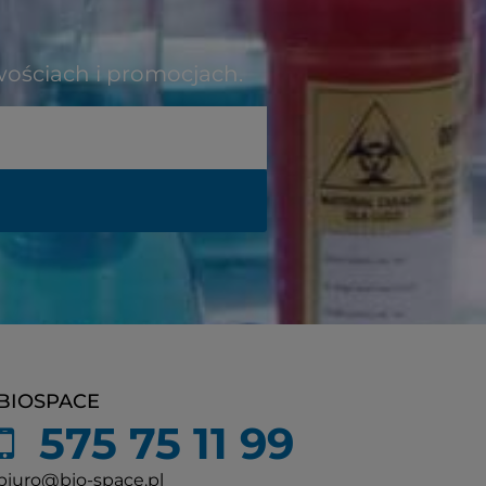
wościach i promocjach.
BIOSPACE
575 75 11 99
biuro@bio-space.pl