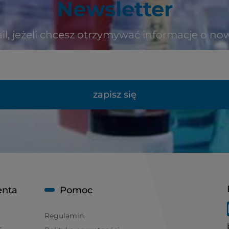
Newsletter
il, jeżeli chcesz otrzymywać informacje o no
zapisz się
enta
Pomoc
Regulamin