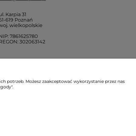
ul. Karpia 31
61-619 Poznań
woj. wielkopolskie
NIP: 7861625780
REGON: 302063142
ich potrzeb. Możesz zaakceptować wykorzystanie przez nas
zgody".