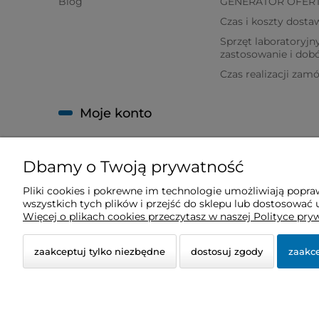
Blog
GENERATOR OFER
Czas i koszty dosta
Sprzęt laboratoryjny
zastosowanie i dob
Czas realizacji zam
Moje konto
Twoje zamówienia
Dbamy o Twoją prywatność
Ustawienia konta
Ulubione
Pliki cookies i pokrewne im technologie umożliwiają popr
wszystkich tych plików i przejść do sklepu lub dostosować u
Ustawienia plików cookies
Więcej o plikach cookies przeczytasz w naszej Polityce pry
zaakceptuj tylko niezbędne
dostosuj zgody
zaakce
© 2026 sklep.bio-space.pl. Wszelkie prawa zastrzeżon
Styl graficzny ShopGadget.pl
Sklep internetowy Sho