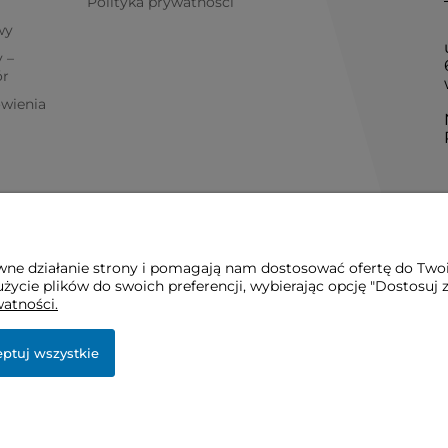
T
Polityka prywatności
wy
 –
ór
ówienia
awne działanie strony i pomagają nam dostosować ofertę do Two
życie plików do swoich preferencji, wybierając opcję "Dostosuj 
watności.
ptuj wszystkie
e.
per Premium