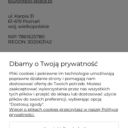
biuro@bio-space.pl
ul. Karpia 31
61-619 Poznań
woj. wielkopolskie
NIP: 7861625780
REGON: 302063142
O nas
Dbamy o Twoją prywatność
Pliki cookies i pokrewne im technologie umożliwiają
Obsługa klienta
poprawne działanie strony i pomagają nam
dostosować ofertę do Twoich potrzeb. Możesz
zaakceptować wykorzystanie przez nas wszystkich
Pomoc
tych plików i przejść do sklepu lub dostosować użycie
plików do swoich preferencji, wybierając opcję
"Dostosuj zgody".
Więcej o plikach cookies przeczytasz w naszej Polityce
Moje konto
prywatności.