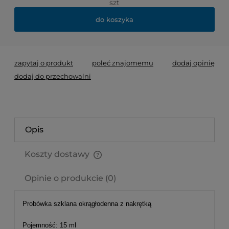
szt
do koszyka
zapytaj o produkt
poleć znajomemu
dodaj opinię
dodaj do przechowalni
Opis
Koszty dostawy
Cena nie zawiera ewentualnych kosztów płatności
Opinie o produkcie (0)
Probówka szklana okrągłodenna z nakrętką
Pojemność: 15 ml