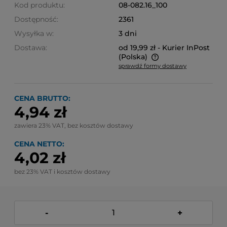
Kod produktu:
08-082.16_100
Dostępność:
2361
Wysyłka w:
3 dni
Dostawa:
od 19,99 zł
- Kurier InPost
(Polska)
sprawdź formy dostawy
Cena nie zawiera ewentualnych kosztów płatności
CENA BRUTTO:
4,94 zł
zawiera 23% VAT, bez kosztów dostawy
CENA NETTO:
4,02 zł
bez 23% VAT i kosztów dostawy
-
+