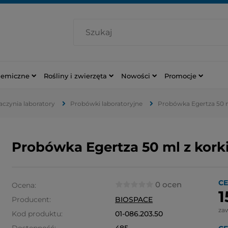
hemiczne
Rośliny i zwierzęta
Nowości
Promocje
naczynia laboratory
Probówki laboratoryjne
Probówka Egertza 50 m
Probówka Egertza 50 ml z kork
CE
0 ocen
Ocena:
1
Producent:
BIOSPACE
za
Kod produktu:
01-086.203.50