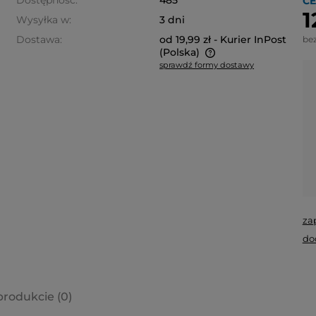
Dostępność:
485
CE
1
Wysyłka w:
3 dni
Dostawa:
od 19,99 zł
- Kurier InPost
be
(Polska)
sprawdź formy dostawy
Cena nie zawiera ewentualnych
kosztów płatności
za
do
produkcie (0)