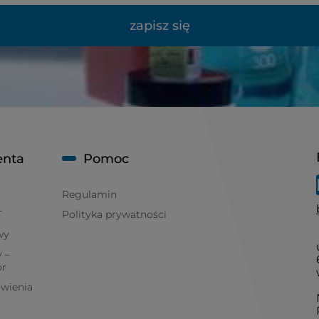
zapisz się
enta
Pomoc
Regulamin
T
Polityka prywatności
wy
 –
ór
ówienia