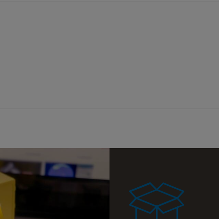
a ewentualnych
i