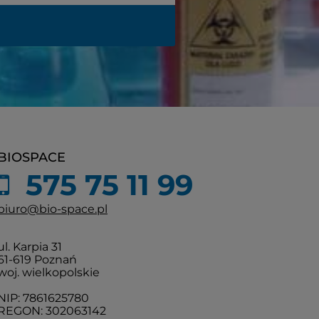
BIOSPACE
575 75 11 99
biuro@bio-space.pl
ul. Karpia 31
61-619 Poznań
woj. wielkopolskie
NIP: 7861625780
REGON: 302063142