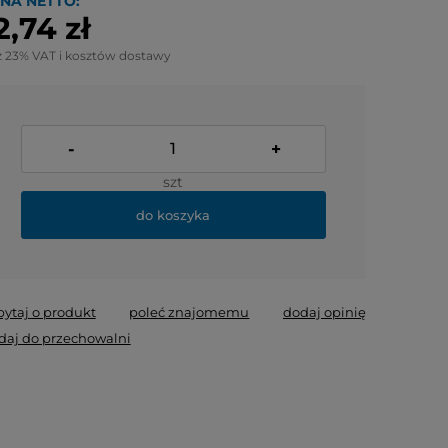
NA NETTO:
2,74 zł
z 23% VAT i kosztów dostawy
-
+
szt
do koszyka
pytaj o produkt
poleć znajomemu
dodaj opinię
daj do przechowalni