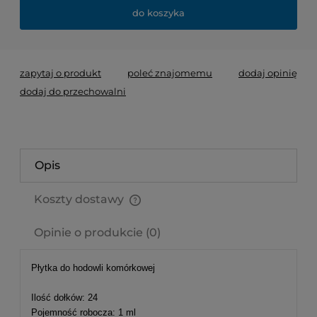
do koszyka
zapytaj o produkt
poleć znajomemu
dodaj opinię
dodaj do przechowalni
Opis
Koszty dostawy
Cena nie zawiera ewentualnych kosztów płatności
Opinie o produkcie (0)
Płytka do hodowli komórkowej
Ilość dołków: 24
Pojemność robocza: 1 ml