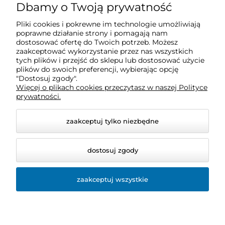
O nas
Dbamy o Twoją prywatność
Pliki cookies i pokrewne im technologie umożliwiają
Obsługa klienta
poprawne działanie strony i pomagają nam
dostosować ofertę do Twoich potrzeb. Możesz
zaakceptować wykorzystanie przez nas wszystkich
tych plików i przejść do sklepu lub dostosować użycie
Pomoc
plików do swoich preferencji, wybierając opcję
"Dostosuj zgody".
Więcej o plikach cookies przeczytasz w naszej Polityce
Moje konto
prywatności.
zaakceptuj tylko niezbędne
dostosuj zgody
zaakceptuj wszystkie
© 2026 sklep.bio-space.pl. Wszelkie prawa zastrzeżone.
Styl graficzny ShopGadget.pl
Sklep internetowy Shoper
Premium