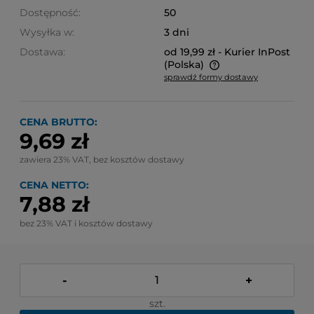
Dostępność:
50
Wysyłka w:
3 dni
Dostawa:
od 19,99 zł
- Kurier InPost
(Polska)
sprawdź formy dostawy
Cena nie zawiera ewentualnych kosztów płatności
CENA BRUTTO:
9,69 zł
zawiera 23% VAT, bez kosztów dostawy
CENA NETTO:
7,88 zł
bez 23% VAT i kosztów dostawy
-
+
szt.