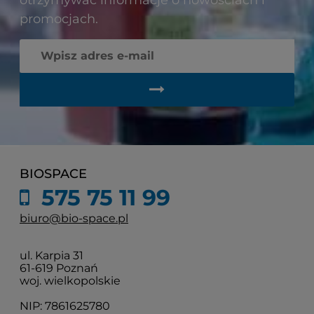
promocjach.
BIOSPACE
575 75 11 99
biuro@bio-space.pl
ul. Karpia 31
61-619 Poznań
woj. wielkopolskie
NIP: 7861625780