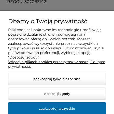
REGON: 302063142
O nas
Dbamy o Twoją prywatność
Pliki cookies i pokrewne im technologie umożliwiają
Obsługa klienta
poprawne działanie strony i pomagają nam
dostosować ofertę do Twoich potrzeb. Możesz
zaakceptować wykorzystanie przez nas wszystkich
Pomoc
tych plików i przejść do sklepu lub dostosować użycie
plików do swoich preferencji, wybierając opcję
"Dostosuj zgody".
Więcej o plikach cookies przeczytasz w naszej Polityce
Moje konto
prywatności.
zaakceptuj tylko niezbędne
dostosuj zgody
zaakceptuj wszystkie