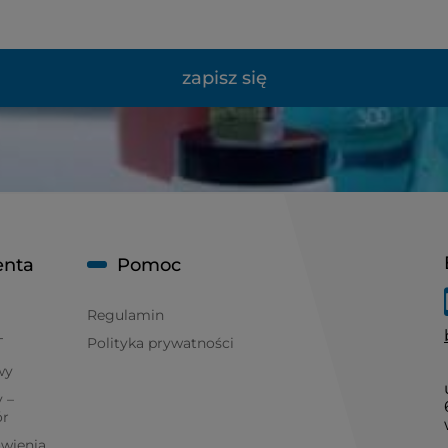
zapisz się
enta
Pomoc
Regulamin
T
Polityka prywatności
wy
 –
ór
ówienia