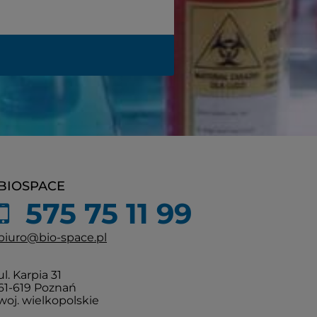
BIOSPACE
575 75 11 99
biuro@bio-space.pl
ul. Karpia 31
61-619 Poznań
woj. wielkopolskie