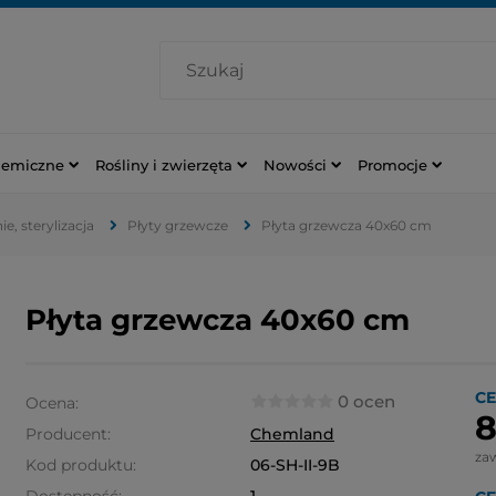
hemiczne
Rośliny i zwierzęta
Nowości
Promocje
e, sterylizacja
Płyty grzewcze
Płyta grzewcza 40x60 cm
Płyta grzewcza 40x60 cm
CE
0 ocen
Ocena:
8
Producent:
Chemland
za
Kod produktu:
06-SH-II-9B