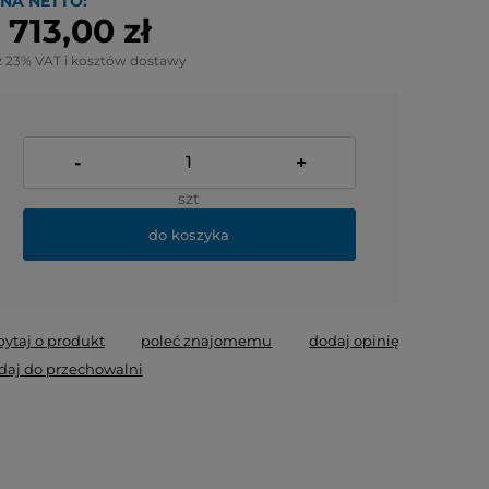
NA NETTO:
 713,00 zł
z 23% VAT i kosztów dostawy
-
+
szt
do koszyka
pytaj o produkt
poleć znajomemu
dodaj opinię
daj do przechowalni