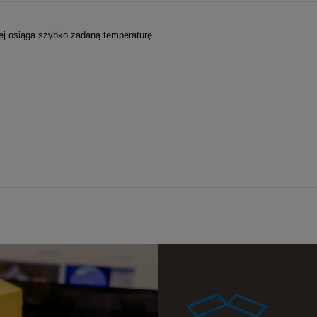
a ewentualnych
i
rej osiąga szybko zadaną temperaturę.