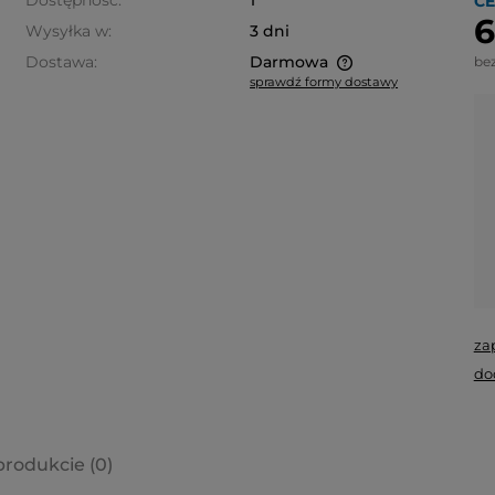
Dostępność:
1
CE
6
Wysyłka w:
3 dni
Dostawa:
Darmowa
be
sprawdź formy dostawy
Cena nie zawiera ewentualnych
kosztów płatności
za
do
produkcie (0)