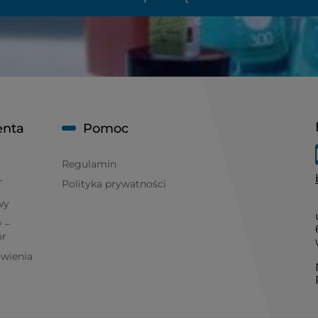
enta
Pomoc
Regulamin
T
Polityka prywatności
wy
 –
ór
ówienia