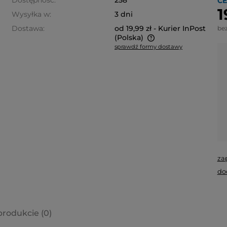
Dostępność:
258
CE
1
Wysyłka w:
3 dni
Dostawa:
od 19,99 zł
- Kurier InPost
be
(Polska)
sprawdź formy dostawy
Cena nie zawiera ewentualnych
kosztów płatności
za
do
produkcie (0)