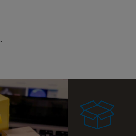
a ewentualnych
i
C