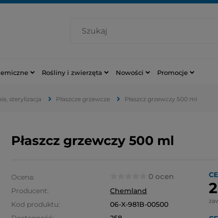
hemiczne
Rośliny i zwierzęta
Nowości
Promocje
e, sterylizacja
Płaszcze grzewcze
Płaszcz grzewczy 500 ml
Płaszcz grzewczy 500 ml
CE
0 ocen
Ocena:
2
Producent:
Chemland
za
Kod produktu:
06-X-981B-00500