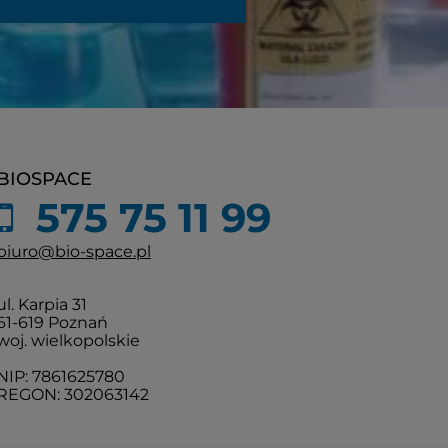
BIOSPACE
575 75 11 99
biuro@bio-space.pl
ul. Karpia 31
61-619 Poznań
woj. wielkopolskie
NIP: 7861625780
REGON: 302063142