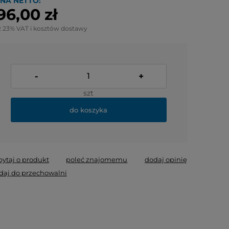
NA NETTO:
96,00 zł
z 23% VAT i kosztów dostawy
-
+
szt
do koszyka
pytaj o produkt
poleć znajomemu
dodaj opinię
daj do przechowalni