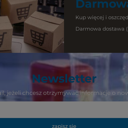
Darmowa
Kup więcej i oszczęd
Darmowa dostawa (Ku
Newsletter
il, jeżeli chcesz otrzymywać informacje o no
zapisz się