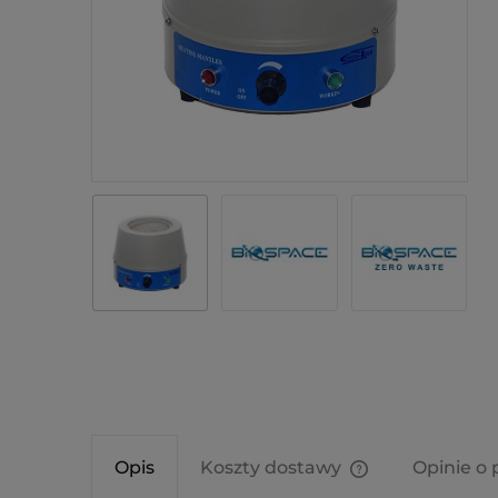
Opis
Koszty dostawy
Opinie o 