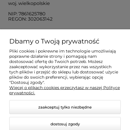
woj. wielkopolskie
NIP: 7861625780
REGON: 302063142
O nas
Dbamy o Twoją prywatność
Pliki cookies i pokrewne im technologie umożliwiają
Obsługa klienta
poprawne działanie strony i pomagają nam
dostosować ofertę do Twoich potrzeb. Możesz
zaakceptować wykorzystanie przez nas wszystkich
Pomoc
tych plików i przejść do sklepu lub dostosować użycie
plików do swoich preferencji, wybierając opcję
"Dostosuj zgody".
Więcej o plikach cookies przeczytasz w naszej Polityce
Moje konto
prywatności.
zaakceptuj tylko niezbędne
dostosuj zgody