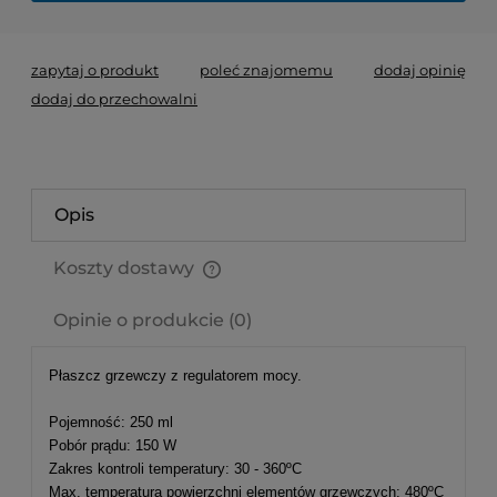
zapytaj o produkt
poleć znajomemu
dodaj opinię
dodaj do przechowalni
Opis
Koszty dostawy
Cena nie zawiera ewentualnych kosztów płatności
Opinie o produkcie (0)
Płaszcz grzewczy z regulatorem mocy.
Pojemność: 250 ml
Pobór prądu: 150 W
Zakres kontroli temperatury: 30 - 360ºC
Max. temperatura powierzchni elementów grzewczych: 480ºC