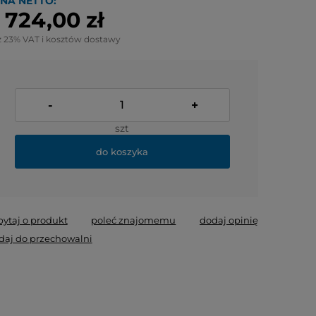
NA NETTO:
 724,00 zł
z 23% VAT i kosztów dostawy
-
+
szt
do koszyka
pytaj o produkt
poleć znajomemu
dodaj opinię
daj do przechowalni