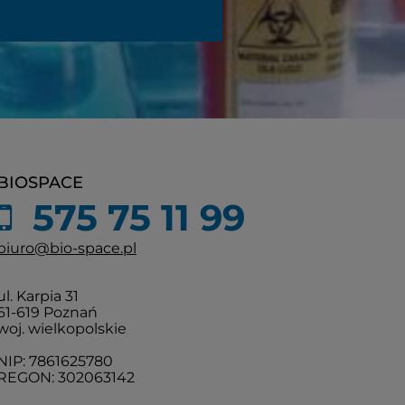
BIOSPACE
575 75 11 99
biuro@bio-space.pl
ul. Karpia 31
61-619 Poznań
woj. wielkopolskie
NIP: 7861625780
REGON: 302063142