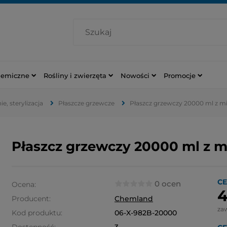
hemiczne
Rośliny i zwierzęta
Nowości
Promocje
e, sterylizacja
Płaszcze grzewcze
Płaszcz grzewczy 20000 ml z 
Płaszcz grzewczy 20000 ml z
CE
0 ocen
Ocena:
4
Producent:
Chemland
za
Kod produktu:
06-X-982B-20000