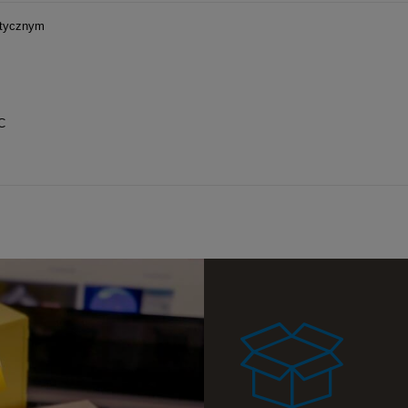
a ewentualnych
etycznym
i
C