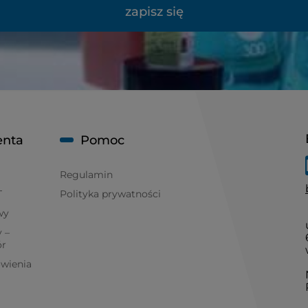
zapisz się
enta
Pomoc
Regulamin
T
Polityka prywatności
wy
 –
ór
ówienia