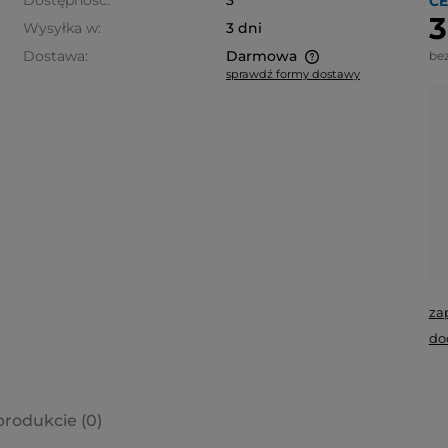
Dostępność:
3
CE
3
Wysyłka w:
3 dni
Dostawa:
Darmowa
be
sprawdź formy dostawy
Cena nie zawiera ewentualnych
kosztów płatności
za
do
produkcie (0)