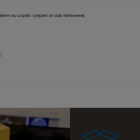
a ewentualnych
i
iem na czujniki i prętami ze stali nierdzewnej.
C