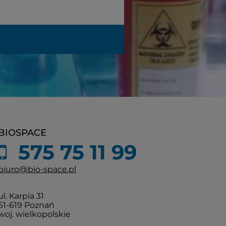
BIOSPACE
575 75 11 99
biuro@bio-space.pl
ul. Karpia 31
61-619 Poznań
woj. wielkopolskie