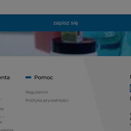
zapisz się
enta
Pomoc
Regulamin
T
Polityka prywatności
wy
 –
ór
ówienia