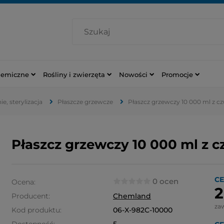
hemiczne
Rośliny i zwierzęta
Nowości
Promocje
e, sterylizacja
Płaszcze grzewcze
Płaszcz grzewczy 10 000 ml z c
Płaszcz grzewczy 10 000 ml z 
CE
0 ocen
Ocena:
2
Producent:
Chemland
za
Kod produktu:
06-X-982C-10000