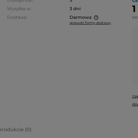
Dostępność:
5
CE
1
Wysyłka w:
3 dni
Dostawa:
Darmowa
be
sprawdź formy dostawy
Cena nie zawiera ewentualnych
kosztów płatności
za
do
produkcie (0)