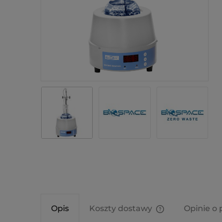
Opis
Koszty dostawy
Opinie o 