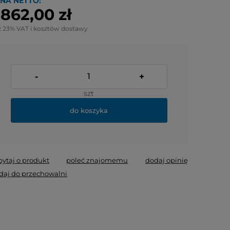
NA NETTO:
 862,00 zł
z 23% VAT i kosztów dostawy
-
+
szt
do koszyka
pytaj o produkt
poleć znajomemu
dodaj opinię
daj do przechowalni