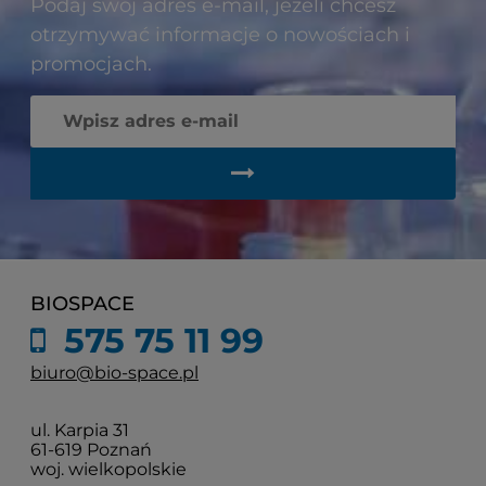
Podaj swój adres e-mail, jeżeli chcesz
otrzymywać informacje o nowościach i
promocjach.
BIOSPACE
575 75 11 99
biuro@bio-space.pl
ul. Karpia 31
61-619 Poznań
woj. wielkopolskie