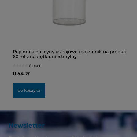
Pojemnik na płyny ustrojowe (pojemnik na próbki)
Bu
60 ml z nakrętką, niesterylny
ni
0 ocen
0,54 zł
2,
do koszyka
Newsletter