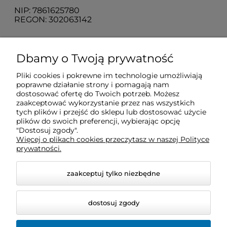
NIP: 7861625780
REGON: 302063142
O nas
Dbamy o Twoją prywatność
Pliki cookies i pokrewne im technologie umożliwiają
Obsługa klienta
poprawne działanie strony i pomagają nam
dostosować ofertę do Twoich potrzeb. Możesz
zaakceptować wykorzystanie przez nas wszystkich
Pomoc
tych plików i przejść do sklepu lub dostosować użycie
plików do swoich preferencji, wybierając opcję
"Dostosuj zgody".
Więcej o plikach cookies przeczytasz w naszej Polityce
Moje konto
prywatności.
zaakceptuj tylko niezbędne
dostosuj zgody