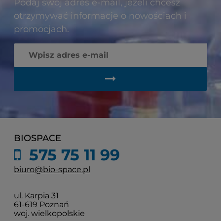
Podaj swój adres e-mail, jeżeli chcesz
otrzymywać informacje o nowościach i
promocjach.
BIOSPACE
575 75 11 99
biuro@bio-space.pl
ul. Karpia 31
61-619 Poznań
woj. wielkopolskie