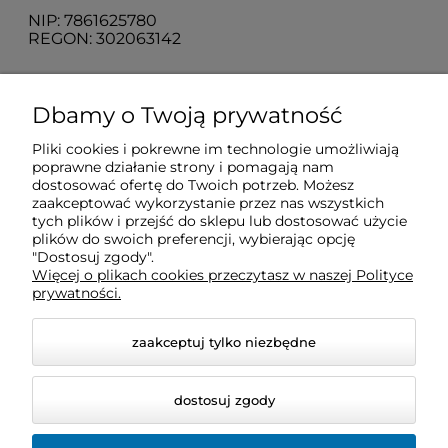
NIP: 7861625780
REGON: 302063142
O nas
Dbamy o Twoją prywatność
Pliki cookies i pokrewne im technologie umożliwiają
Obsługa klienta
poprawne działanie strony i pomagają nam
dostosować ofertę do Twoich potrzeb. Możesz
zaakceptować wykorzystanie przez nas wszystkich
Pomoc
tych plików i przejść do sklepu lub dostosować użycie
plików do swoich preferencji, wybierając opcję
"Dostosuj zgody".
Więcej o plikach cookies przeczytasz w naszej Polityce
Moje konto
prywatności.
zaakceptuj tylko niezbędne
dostosuj zgody