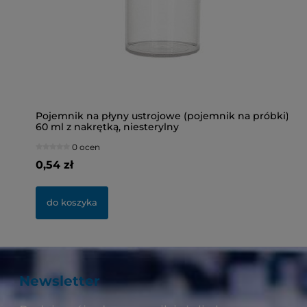
Pojemnik na płyny ustrojowe (pojemnik na próbki)
Bu
60 ml z nakrętką, niesterylny
ni
0 ocen
0,54 zł
2,
do koszyka
Newsletter