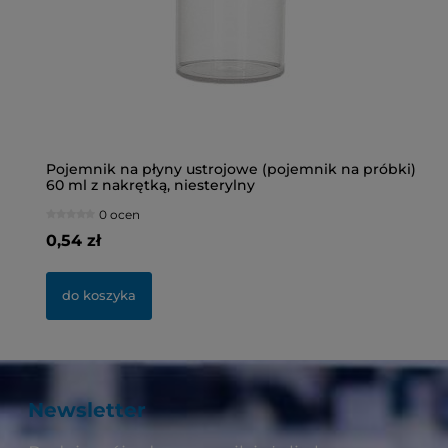
Pojemnik na płyny ustrojowe (pojemnik na próbki)
Bu
60 ml z nakrętką, niesterylny
ni
0 ocen
0,54 zł
2,
do koszyka
Newsletter