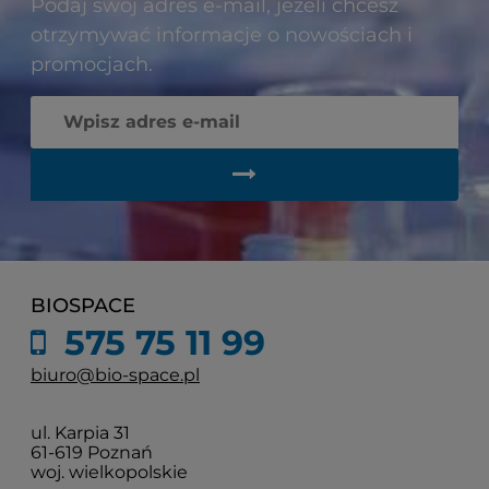
Podaj swój adres e-mail, jeżeli chcesz
otrzymywać informacje o nowościach i
promocjach.
BIOSPACE
575 75 11 99
biuro@bio-space.pl
ul. Karpia 31
61-619 Poznań
woj. wielkopolskie