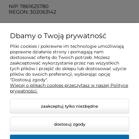
NIP: 7861625780
REGON: 302063142
O nas
Dbamy o Twoją prywatność
Pliki cookies i pokrewne im technologie umożliwiają
Obsługa klienta
poprawne działanie strony i pomagają nam
dostosować ofertę do Twoich potrzeb. Możesz
zaakceptować wykorzystanie przez nas wszystkich
Pomoc
tych plików i przejść do sklepu lub dostosować użycie
plików do swoich preferencji, wybierając opcję
"Dostosuj zgody".
Więcej o plikach cookies przeczytasz w naszej Polityce
Moje konto
prywatności.
zaakceptuj tylko niezbędne
dostosuj zgody