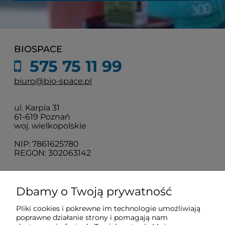
BIOSPACE
575 75 11 99
biuro@bio-space.pl
ul. Karpia 31
61-619 Poznań
woj. wielkopolskie
NIP: 7861625780
REGON: 302063142
O nas
Dbamy o Twoją prywatność
Pliki cookies i pokrewne im technologie umożliwiają
Obsługa klienta
poprawne działanie strony i pomagają nam