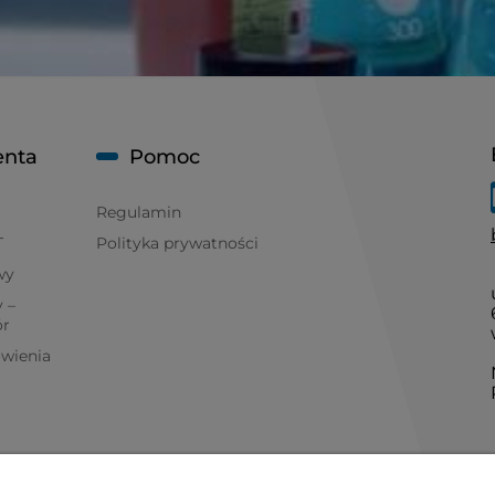
enta
Pomoc
Regulamin
T
Polityka prywatności
wy
 –
ór
ówienia