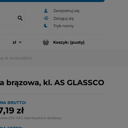
Zarejestruj się
Zaloguj się
Koszyk:
(pusty)
wa, kl. AS GLASSCO
la brązowa, kl. AS GLASSCO
NA BRUTTO:
7,19 zł
wiera 23% VAT, bez kosztów dostawy