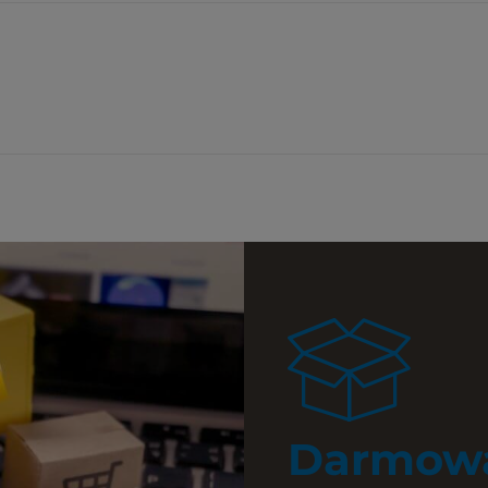
a ewentualnych
i
Darmowa