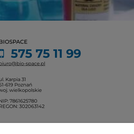
BIOSPACE
575 75 11 99
biuro@bio-space.pl
ul. Karpia 31
61-619 Poznań
woj. wielkopolskie
NIP: 7861625780
REGON: 302063142