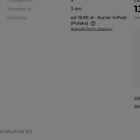
Dostępność:
9
CE
1
Wysyłka w:
3 dni
Dostawa:
od 19,99 zł
- Kurier InPost
be
(Polska)
sprawdź formy dostawy
Cena nie zawiera ewentualnych
kosztów płatności
za
do
produkcie (0)