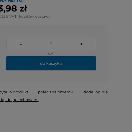
NA NETTO:
3,98 zł
z 23% VAT i kosztów dostawy
-
+
szt
do koszyka
pytaj o produkt
poleć znajomemu
dodaj opinię
daj do przechowalni