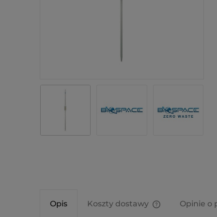
Opis
Koszty dostawy
Opinie o 