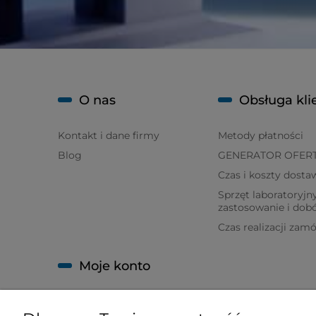
O nas
Obsługa kli
Kontakt i dane firmy
Metody płatności
Blog
GENERATOR OFER
Czas i koszty dosta
Sprzęt laboratoryjny
zastosowanie i dob
Czas realizacji zam
Moje konto
Twoje zamówienia