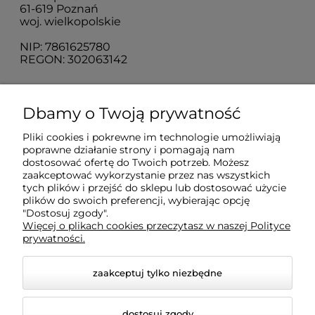
61-619 Poznań
woj. wielkopolskie
NIP: 7861625780
REGON: 302063142
O nas
Dbamy o Twoją prywatność
Pliki cookies i pokrewne im technologie umożliwiają
Obsługa klienta
poprawne działanie strony i pomagają nam
dostosować ofertę do Twoich potrzeb. Możesz
zaakceptować wykorzystanie przez nas wszystkich
Pomoc
tych plików i przejść do sklepu lub dostosować użycie
plików do swoich preferencji, wybierając opcję
"Dostosuj zgody".
Więcej o plikach cookies przeczytasz w naszej Polityce
Moje konto
prywatności.
zaakceptuj tylko niezbędne
dostosuj zgody