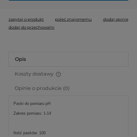
zapytaj o produkt
poleć znajomemu
dodaj opinię
dodaj do przechowalni
Opis
Koszty dostawy
Cena nie zawiera ewentualnych kosztów płatności
Opinie o produkcie (0)
Paski do pomiaru pH
Zakres pomiaru: 1-14
Ilość pasków: 100