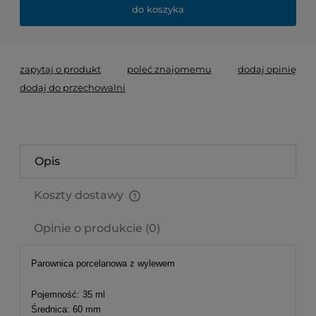
do koszyka
zapytaj o produkt
poleć znajomemu
dodaj opinię
dodaj do przechowalni
Opis
Koszty dostawy
Cena nie zawiera ewentualnych kosztów płatności
Opinie o produkcie (0)
Parownica porcelanowa z wylewem
Pojemność: 35 ml
Średnica: 60 mm