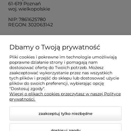
61-619 Poznań
woj. wielkopolskie
NIP: 7861625780
REGON: 302063142
O nas
Dbamy o Twoją prywatność
Pliki cookies i pokrewne im technologie umożliwiają
Obsługa klienta
poprawne działanie strony i pomagają nam
dostosować ofertę do Twoich potrzeb. Możesz
zaakceptować wykorzystanie przez nas wszystkich
Pomoc
tych plików i przejść do sklepu lub dostosować użycie
plików do swoich preferencji, wybierając opcję
"Dostosuj zgody".
Więcej o plikach cookies przeczytasz w naszej Polityce
Moje konto
prywatności.
zaakceptuj tylko niezbędne
dostosuj zgody